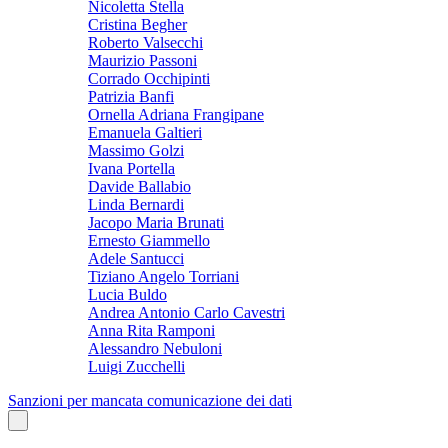
Nicoletta Stella
Cristina Begher
Roberto Valsecchi
Maurizio Passoni
Corrado Occhipinti
Patrizia Banfi
Ornella Adriana Frangipane
Emanuela Galtieri
Massimo Golzi
Ivana Portella
Davide Ballabio
Linda Bernardi
Jacopo Maria Brunati
Ernesto Giammello
Adele Santucci
Tiziano Angelo Torriani
Lucia Buldo
Andrea Antonio Carlo Cavestri
Anna Rita Ramponi
Alessandro Nebuloni
Luigi Zucchelli
Sanzioni per mancata comunicazione dei dati