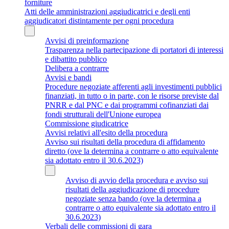
forniture
Atti delle amministrazioni aggiudicatrici e degli enti
aggiudicatori distintamente per ogni procedura
Avvisi di preinformazione
Trasparenza nella partecipazione di portatori di interessi
e dibattito pubblico
Delibera a contrarre
Avvisi e bandi
Procedure negoziate afferenti agli investimenti pubblici
finanziati, in tutto o in parte, con le risorse previste dal
PNRR e dal PNC e dai programmi cofinanziati dai
fondi strutturali dell'Unione europea
Commissione giudicatrice
Avvisi relativi all'esito della procedura
Avviso sui risultati della procedura di affidamento
diretto (ove la determina a contrarre o atto equivalente
sia adottato entro il 30.6.2023)
Avviso di avvio della procedura e avviso sui
risultati della aggiudicazione di procedure
negoziate senza bando (ove la determina a
contrarre o atto equivalente sia adottato entro il
30.6.2023)
Verbali delle commissioni di gara