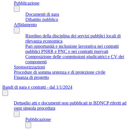
Pubblicazione
Documenti di gara
Dibattito pubblico
Affidamento
Riordino della disciplina dei servizi pubblici locali di
rilevanza economica
Pari opportunità e inclusione lavorativa nei contratti
pubblici PNRR e PNC e nei contratti riservati
Composizione delle commissioni giudicatrici e CV dei
componenti
Sponsorizzazioni
Procedure di somma urgenza e di protezione civile
Finanza di progetto
Bandi di gara e contratti - dal 1/1/2024
Dettaglio atti e documenti non pubblicati in BDNCP riferiti ad
ogni singola procedura
Pubblicazione