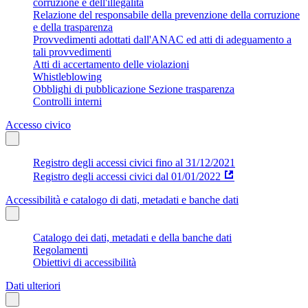
corruzione e dell'illegalità
Relazione del responsabile della prevenzione della corruzione
e della trasparenza
Provvedimenti adottati dall'ANAC ed atti di adeguamento a
tali provvedimenti
Atti di accertamento delle violazioni
Whistleblowing
Obblighi di pubblicazione Sezione trasparenza
Controlli interni
Accesso civico
Registro degli accessi civici fino al 31/12/2021
Registro degli accessi civici dal 01/01/2022
Accessibilità e catalogo di dati, metadati e banche dati
Catalogo dei dati, metadati e della banche dati
Regolamenti
Obiettivi di accessibilità
Dati ulteriori