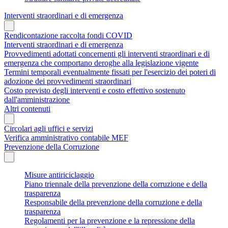
Interventi straordinari e di emergenza
Rendicontazione raccolta fondi COVID
Interventi straordinari e di emergenza
Provvedimenti adottati concernenti gli interventi straordinari e di
emergenza che comportano deroghe alla legislazione vigente
Termini temporali eventualmente fissati per l'esercizio dei poteri di
adozione dei provvedimenti straordinari
Costo previsto degli interventi e costo effettivo sostenuto
dall'amministrazione
Altri contenuti
Circolari agli uffici e servizi
Verifica amministrativo contabile MEF
Prevenzione della Corruzione
Misure antiriciclaggio
Piano triennale della prevenzione della corruzione e della
trasparenza
Responsabile della prevenzione della corruzione e della
trasparenza
Regolamenti per la prevenzione e la repressione della