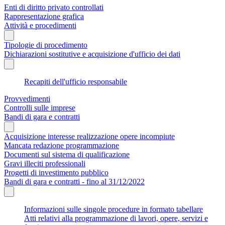
Enti di diritto privato controllati
Rappresentazione grafica
Attività e procedimenti
Tipologie di procedimento
Dichiarazioni sostitutive e acquisizione d'ufficio dei dati
Recapiti dell'ufficio responsabile
Provvedimenti
Controlli sulle imprese
Bandi di gara e contratti
Acquisizione interesse realizzazione opere incompiute
Mancata redazione programmazione
Documenti sul sistema di qualificazione
Gravi illeciti professionali
Progetti di investimento pubblico
Bandi di gara e contratti - fino al 31/12/2022
Informazioni sulle singole procedure in formato tabellare
Atti relativi alla programmazione di lavori, opere, servizi e