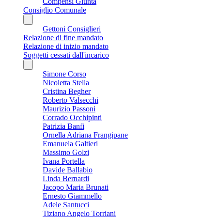
Compensi Giunta
Consiglio Comunale
Gettoni Consiglieri
Relazione di fine mandato
Relazione di inizio mandato
Soggetti cessati dall'incarico
Simone Corso
Nicoletta Stella
Cristina Begher
Roberto Valsecchi
Maurizio Passoni
Corrado Occhipinti
Patrizia Banfi
Ornella Adriana Frangipane
Emanuela Galtieri
Massimo Golzi
Ivana Portella
Davide Ballabio
Linda Bernardi
Jacopo Maria Brunati
Ernesto Giammello
Adele Santucci
Tiziano Angelo Torriani