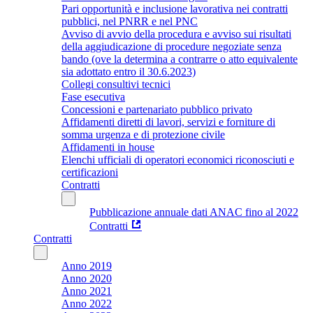
Pari opportunità e inclusione lavorativa nei contratti
pubblici, nel PNRR e nel PNC
Avviso di avvio della procedura e avviso sui risultati
della aggiudicazione di procedure negoziate senza
bando (ove la determina a contrarre o atto equivalente
sia adottato entro il 30.6.2023)
Collegi consultivi tecnici
Fase esecutiva
Concessioni e partenariato pubblico privato
Affidamenti diretti di lavori, servizi e forniture di
somma urgenza e di protezione civile
Affidamenti in house
Elenchi ufficiali di operatori economici riconosciuti e
certificazioni
Contratti
Pubblicazione annuale dati ANAC fino al 2022
Contratti
Contratti
Anno 2019
Anno 2020
Anno 2021
Anno 2022