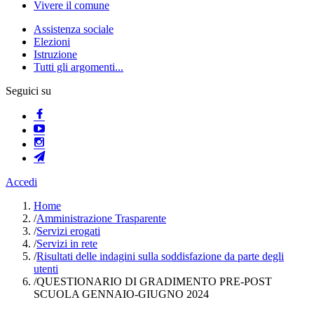
Vivere il comune
Assistenza sociale
Elezioni
Istruzione
Tutti gli argomenti...
Seguici su
Accedi
Home
/
Amministrazione Trasparente
/
Servizi erogati
/
Servizi in rete
/
Risultati delle indagini sulla soddisfazione da parte degli
utenti
/
QUESTIONARIO DI GRADIMENTO PRE-POST
SCUOLA GENNAIO-GIUGNO 2024