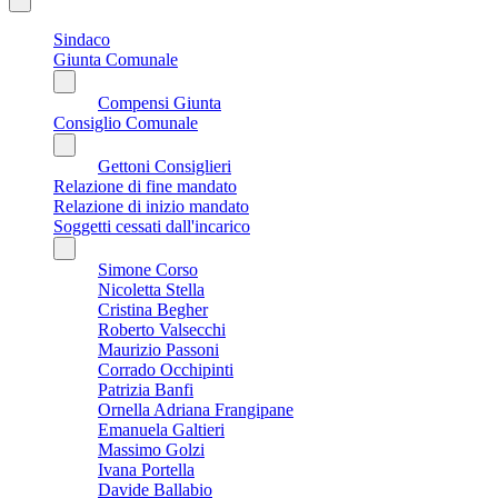
Sindaco
Giunta Comunale
Compensi Giunta
Consiglio Comunale
Gettoni Consiglieri
Relazione di fine mandato
Relazione di inizio mandato
Soggetti cessati dall'incarico
Simone Corso
Nicoletta Stella
Cristina Begher
Roberto Valsecchi
Maurizio Passoni
Corrado Occhipinti
Patrizia Banfi
Ornella Adriana Frangipane
Emanuela Galtieri
Massimo Golzi
Ivana Portella
Davide Ballabio