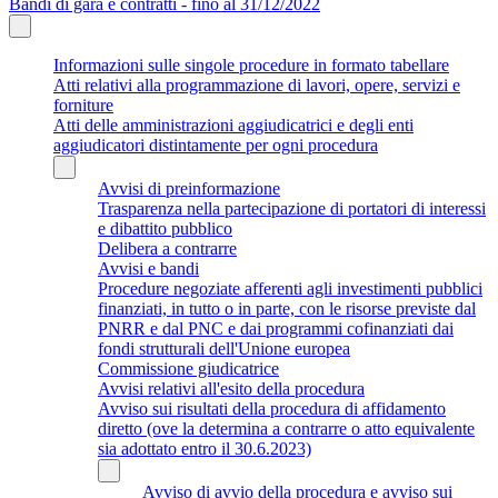
Bandi di gara e contratti - fino al 31/12/2022
Informazioni sulle singole procedure in formato tabellare
Atti relativi alla programmazione di lavori, opere, servizi e
forniture
Atti delle amministrazioni aggiudicatrici e degli enti
aggiudicatori distintamente per ogni procedura
Avvisi di preinformazione
Trasparenza nella partecipazione di portatori di interessi
e dibattito pubblico
Delibera a contrarre
Avvisi e bandi
Procedure negoziate afferenti agli investimenti pubblici
finanziati, in tutto o in parte, con le risorse previste dal
PNRR e dal PNC e dai programmi cofinanziati dai
fondi strutturali dell'Unione europea
Commissione giudicatrice
Avvisi relativi all'esito della procedura
Avviso sui risultati della procedura di affidamento
diretto (ove la determina a contrarre o atto equivalente
sia adottato entro il 30.6.2023)
Avviso di avvio della procedura e avviso sui