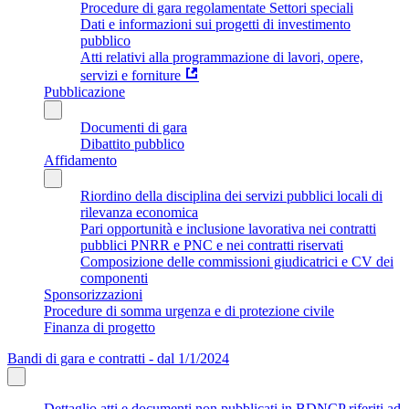
Procedure di gara regolamentate Settori speciali
Dati e informazioni sui progetti di investimento
pubblico
Atti relativi alla programmazione di lavori, opere,
servizi e forniture
Pubblicazione
Documenti di gara
Dibattito pubblico
Affidamento
Riordino della disciplina dei servizi pubblici locali di
rilevanza economica
Pari opportunità e inclusione lavorativa nei contratti
pubblici PNRR e PNC e nei contratti riservati
Composizione delle commissioni giudicatrici e CV dei
componenti
Sponsorizzazioni
Procedure di somma urgenza e di protezione civile
Finanza di progetto
Bandi di gara e contratti - dal 1/1/2024
Dettaglio atti e documenti non pubblicati in BDNCP riferiti ad