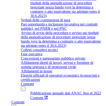
risultati della aggiudicazione di procedure
negoziate senza bando (ove la determina a
contrarre o atto equivalente sia adottato entro il
30.6.2023)
Verbali delle commissioni di gara
Pari opportunità e inclusione lavorativa nei contratti
pubblici, nel PNRR e nel PNC
Avviso di avvio della procedura e avviso sui risultati
della aggiudicazione di procedure negoziate senza
bando (ove la determina a contrarre o atto equivalente
sia adottato entro il 30.6.2023)
Collegi consultivi tecnici
Fase esecutiva
Concessioni e partenariato pubblico privato
Affidamenti diretti di lavori, servizi e forniture di
somma urgenza e di protezione civile
Affidamenti in house
Elenchi ufficiali di operatori economici riconosciuti e
certificazioni
Contratti
Pubblicazione annuale dati ANAC fino al 2022
Contratti
Contratti