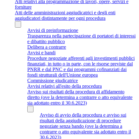
Atti relativi alla programmazione di lavori, opere, servizi e
forniture
Atti delle amministrazioni aggiudicatrici e degli enti
aggiudicatori distintamente per ogni procedura
Avvisi di preinformazione
Trasparenza nella partecipazione di portatori di interessi
e dibattito pubblico
Delibera a contrarre
Avvisi e bandi
Procedure negoziate afferenti agli investimenti pubblici
finanziati, in tutto o in parte, con le risorse previste dal
PNRR e dal PNC e dai programmi cofinanziati dai
fondi strutturali dell'Unione europea
Commissione giudicatrice
Avvisi relativi all'esito della procedura
Avviso sui risultati della procedura di affidamento
diretto (ove la determina a contrarre o atto equivalente
sia adottato entro il 30.6.2023)
Avviso di avvio della procedura e avviso sui
risultati della aggiudicazione di procedure
negoziate senza bando (ove la determina a
contrarre o atto equivalente sia adottato entro il
30.6.2023)