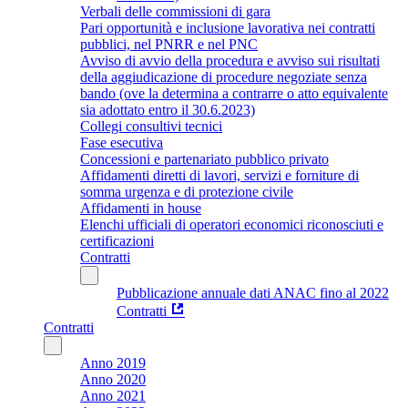
Verbali delle commissioni di gara
Pari opportunità e inclusione lavorativa nei contratti
pubblici, nel PNRR e nel PNC
Avviso di avvio della procedura e avviso sui risultati
della aggiudicazione di procedure negoziate senza
bando (ove la determina a contrarre o atto equivalente
sia adottato entro il 30.6.2023)
Collegi consultivi tecnici
Fase esecutiva
Concessioni e partenariato pubblico privato
Affidamenti diretti di lavori, servizi e forniture di
somma urgenza e di protezione civile
Affidamenti in house
Elenchi ufficiali di operatori economici riconosciuti e
certificazioni
Contratti
Pubblicazione annuale dati ANAC fino al 2022
Contratti
Contratti
Anno 2019
Anno 2020
Anno 2021