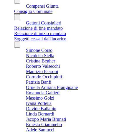
Compensi Giunta
Consiglio Comunale
Gettoni Consiglieri
Relazione di fine mandato
Relazione di inizio mandato
Soggetti cessati dall'incarico
Simone Corso
Nicoletta Stella
Cristina Begher
Roberto Valsecchi
Maurizio Passoni
Corrado Occhipinti
Patrizia Banfi
Ornella Adriana Frangipane
Emanuela Galtieri
Massimo Golzi
Ivana Portella
Davide Ballabio
Linda Bernardi
Jacopo Maria Brunati
Ernesto Giammello
Adele Santucci