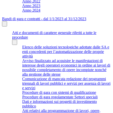
Anno 2022
Anno 2023
Anno 2024
Bandi di gara e contratti - dal 1/1/2023 al 31/12/2023
Atti e documenti di carattere generale riferiti a tutte le
procedure
Elenco delle soluzioni tecnologiche adottate dalle SA e
enti concedenti per l’automatizzazione delle proprie
attività
Avviso finalizzato ad acquisire le manifestazioni di
interesse degli operatori economici in ordine ai lavori di
possibile completamento di opere incompiute nonché
alla gestione delle stesse
Comunicazione di mancata redazione dei programmi
triennali di lavori pubblici e servizi per assenza di lavori
e servizi
Procedure di gara con sistemi di qualificazione
Procedure di gara regolamentate Settori speciali
Dati e informazioni sui progetti di investimento
pubblico
Atti relativi alla programmazione di lavori, opere,