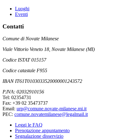
Luoghi
Eventi
Contatti
Comune di Novate Milanese
Viale Vittorio Veneto 18, Novate Milanese (MI)
Codice ISTAT 015157
Codice catastale F955
IBAN IT61T0103033520000001243572
P.IVA: 02032910156
Tel: 02354731
Fax: +39 02 35473737
Email:
urp@comune.novate-milanese.mi.it
PEC:
comune.novatemilanese@legalmail.it
Leggi le FAQ
Prenotazione appuntamento
Segnalazione disservizio