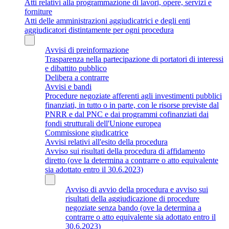
Atti relativi alla programmazione di lavori, opere, servizi e
forniture
Atti delle amministrazioni aggiudicatrici e degli enti
aggiudicatori distintamente per ogni procedura
Avvisi di preinformazione
Trasparenza nella partecipazione di portatori di interessi
e dibattito pubblico
Delibera a contrarre
Avvisi e bandi
Procedure negoziate afferenti agli investimenti pubblici
finanziati, in tutto o in parte, con le risorse previste dal
PNRR e dal PNC e dai programmi cofinanziati dai
fondi strutturali dell'Unione europea
Commissione giudicatrice
Avvisi relativi all'esito della procedura
Avviso sui risultati della procedura di affidamento
diretto (ove la determina a contrarre o atto equivalente
sia adottato entro il 30.6.2023)
Avviso di avvio della procedura e avviso sui
risultati della aggiudicazione di procedure
negoziate senza bando (ove la determina a
contrarre o atto equivalente sia adottato entro il
30.6.2023)