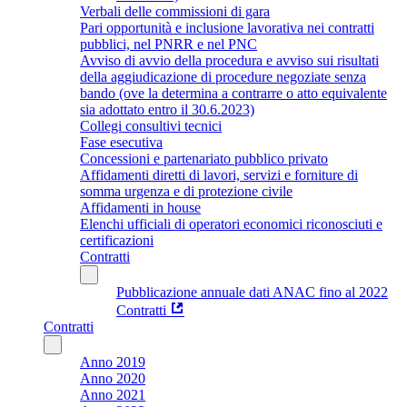
Verbali delle commissioni di gara
Pari opportunità e inclusione lavorativa nei contratti
pubblici, nel PNRR e nel PNC
Avviso di avvio della procedura e avviso sui risultati
della aggiudicazione di procedure negoziate senza
bando (ove la determina a contrarre o atto equivalente
sia adottato entro il 30.6.2023)
Collegi consultivi tecnici
Fase esecutiva
Concessioni e partenariato pubblico privato
Affidamenti diretti di lavori, servizi e forniture di
somma urgenza e di protezione civile
Affidamenti in house
Elenchi ufficiali di operatori economici riconosciuti e
certificazioni
Contratti
Pubblicazione annuale dati ANAC fino al 2022
Contratti
Contratti
Anno 2019
Anno 2020
Anno 2021