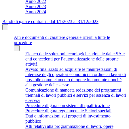
Anno 2022
Anno 2023
Anno 2024
Bandi di gara e contratti - dal 1/1/2023 al 31/12/2023
Atti e documenti di carattere generale riferiti a tutte le
procedure
Elenco delle soluzioni tecnologiche adottate dalle SA e
enti concedenti per l’automatizzazione delle proprie
attività
Avviso finalizzato ad acquisire le manifestazioni di
interesse degli operatori economici in ordine ai lavori di
possibile completamento di opere incompiute nonché
alla gestione delle stesse
Comunicazione di mancata redazione dei programmi
triennali di lavori pubblici e servizi per assenza di lavori
e servizi
Procedure di gara con sistemi di qualificazione
Procedure di gara regolamentate Settori speciali
Dati e informazioni sui progetti di investimento
pubblico
Atti relativi alla programmazione di lavori, opere,