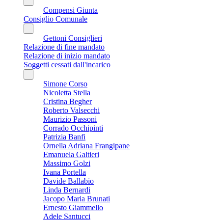
Compensi Giunta
Consiglio Comunale
Gettoni Consiglieri
Relazione di fine mandato
Relazione di inizio mandato
Soggetti cessati dall'incarico
Simone Corso
Nicoletta Stella
Cristina Begher
Roberto Valsecchi
Maurizio Passoni
Corrado Occhipinti
Patrizia Banfi
Ornella Adriana Frangipane
Emanuela Galtieri
Massimo Golzi
Ivana Portella
Davide Ballabio
Linda Bernardi
Jacopo Maria Brunati
Ernesto Giammello
Adele Santucci