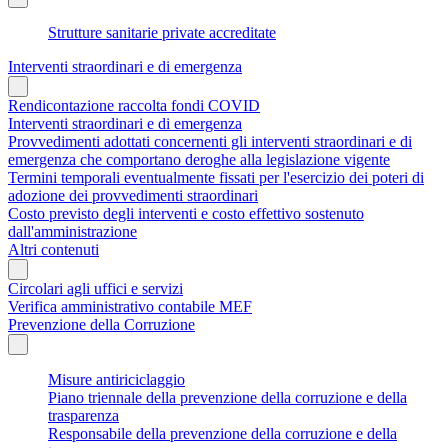
Strutture sanitarie private accreditate
Interventi straordinari e di emergenza
Rendicontazione raccolta fondi COVID
Interventi straordinari e di emergenza
Provvedimenti adottati concernenti gli interventi straordinari e di
emergenza che comportano deroghe alla legislazione vigente
Termini temporali eventualmente fissati per l'esercizio dei poteri di
adozione dei provvedimenti straordinari
Costo previsto degli interventi e costo effettivo sostenuto
dall'amministrazione
Altri contenuti
Circolari agli uffici e servizi
Verifica amministrativo contabile MEF
Prevenzione della Corruzione
Misure antiriciclaggio
Piano triennale della prevenzione della corruzione e della
trasparenza
Responsabile della prevenzione della corruzione e della