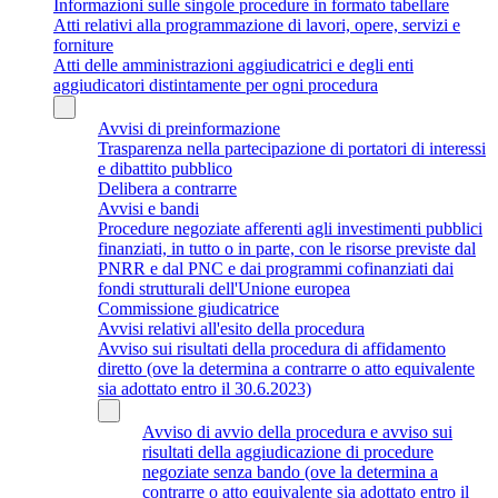
Informazioni sulle singole procedure in formato tabellare
Atti relativi alla programmazione di lavori, opere, servizi e
forniture
Atti delle amministrazioni aggiudicatrici e degli enti
aggiudicatori distintamente per ogni procedura
Avvisi di preinformazione
Trasparenza nella partecipazione di portatori di interessi
e dibattito pubblico
Delibera a contrarre
Avvisi e bandi
Procedure negoziate afferenti agli investimenti pubblici
finanziati, in tutto o in parte, con le risorse previste dal
PNRR e dal PNC e dai programmi cofinanziati dai
fondi strutturali dell'Unione europea
Commissione giudicatrice
Avvisi relativi all'esito della procedura
Avviso sui risultati della procedura di affidamento
diretto (ove la determina a contrarre o atto equivalente
sia adottato entro il 30.6.2023)
Avviso di avvio della procedura e avviso sui
risultati della aggiudicazione di procedure
negoziate senza bando (ove la determina a
contrarre o atto equivalente sia adottato entro il