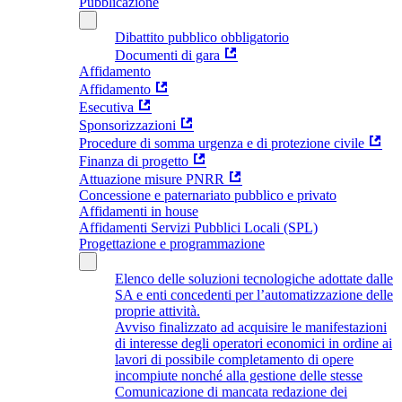
Pubblicazione
Dibattito pubblico obbligatorio
Documenti di gara
Affidamento
Affidamento
Esecutiva
Sponsorizzazioni
Procedure di somma urgenza e di protezione civile
Finanza di progetto
Attuazione misure PNRR
Concessione e paternariato pubblico e privato
Affidamenti in house
Affidamenti Servizi Pubblici Locali (SPL)
Progettazione e programmazione
Elenco delle soluzioni tecnologiche adottate dalle
SA e enti concedenti per l’automatizzazione delle
proprie attività.
Avviso finalizzato ad acquisire le manifestazioni
di interesse degli operatori economici in ordine ai
lavori di possibile completamento di opere
incompiute nonché alla gestione delle stesse
Comunicazione di mancata redazione dei