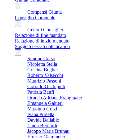
Compensi Giunta
Consiglio Comunale
Gettoni Consiglieri
Relazione di fine mandato
Relazione di inizio mandato
Soggetti cessati dall'incarico
Simone Corso
Nicoletta Stella
Cristina Begher
Roberto Valsecchi
Maurizio Passoni
Corrado Occhipinti
Patrizia Banfi
Ornella Adriana Frangipane
Emanuela Galtieri
Massimo Golzi
Ivana Portella
Davide Ballabio
Linda Bernardi
Jacopo Maria Brunati
Ernesto Giammello