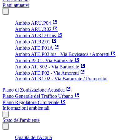
Piani attuativi
Ambito ARU.P04
Ambito ARU.R02
Ambito AT.R1.01bis
Ambito AT.R2.01
Ambito ATE.P01A
Ambito ATE.P03 bis - Via Bovisasca / Amoretti
Ambito P2.C - Via Baranzate
Ambito AT. S02 - Via Baranzate
Ambito ATE.P02 - Via Amoretti
Ambito AT.R1.02 - Via Baranzate / Prampolini
Piano di Zonizzazione Acustica
Piano Generale del Traffico Urbano
Piano Regolatore Cimiteriale
Informazioni ambientali
Stato dell'ambiente
Qualità dell'Acqua