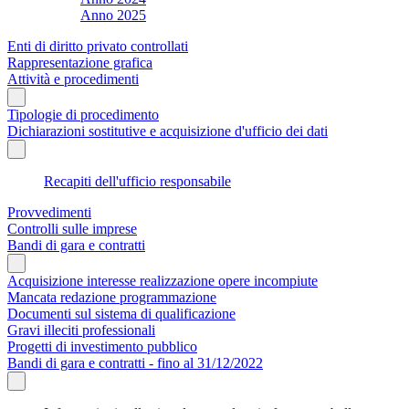
Anno 2025
Enti di diritto privato controllati
Rappresentazione grafica
Attività e procedimenti
Tipologie di procedimento
Dichiarazioni sostitutive e acquisizione d'ufficio dei dati
Recapiti dell'ufficio responsabile
Provvedimenti
Controlli sulle imprese
Bandi di gara e contratti
Acquisizione interesse realizzazione opere incompiute
Mancata redazione programmazione
Documenti sul sistema di qualificazione
Gravi illeciti professionali
Progetti di investimento pubblico
Bandi di gara e contratti - fino al 31/12/2022