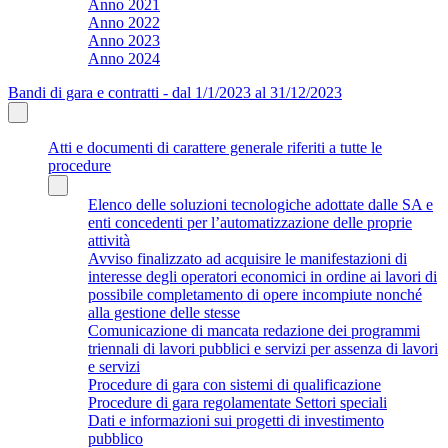
Anno 2021
Anno 2022
Anno 2023
Anno 2024
Bandi di gara e contratti - dal 1/1/2023 al 31/12/2023
Atti e documenti di carattere generale riferiti a tutte le
procedure
Elenco delle soluzioni tecnologiche adottate dalle SA e
enti concedenti per l’automatizzazione delle proprie
attività
Avviso finalizzato ad acquisire le manifestazioni di
interesse degli operatori economici in ordine ai lavori di
possibile completamento di opere incompiute nonché
alla gestione delle stesse
Comunicazione di mancata redazione dei programmi
triennali di lavori pubblici e servizi per assenza di lavori
e servizi
Procedure di gara con sistemi di qualificazione
Procedure di gara regolamentate Settori speciali
Dati e informazioni sui progetti di investimento
pubblico