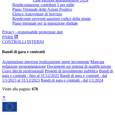
Liste elezioni amministrative 2024
Rendicontazione contributi 5 per mille
Piano Triennale delle Azioni Positive
Elenco Autovetture di Servizio
Rendiconto proventi sanzioni codice della strada
Piano triennale per la transizione digitale
Privacy - responsabile protezione dati
PNRR
CONTROLLI INTERNI
Bandi di gara e contratti
Acquisizione interesse realizzazione opere incompiute
Mancata
redazione programmazione
Documenti sul sistema di qualificazione
Gravi illeciti professionali
Progetti di investimento pubblico
Bandi di
gara e contratti - fino al 31/12/2022
Bandi di gara e contratti - dal
1/1/2023 al 31/12/2023
Bandi di gara e contratti - dal 1/1/2024
Visite alla pagina:
670