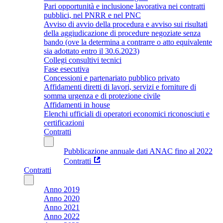
Pari opportunità e inclusione lavorativa nei contratti
pubblici, nel PNRR e nel PNC
Avviso di avvio della procedura e avviso sui risultati
della aggiudicazione di procedure negoziate senza
bando (ove la determina a contrarre o atto equivalente
sia adottato entro il 30.6.2023)
Collegi consultivi tecnici
Fase esecutiva
Concessioni e partenariato pubblico privato
Affidamenti diretti di lavori, servizi e forniture di
somma urgenza e di protezione civile
Affidamenti in house
Elenchi ufficiali di operatori economici riconosciuti e
certificazioni
Contratti
Pubblicazione annuale dati ANAC fino al 2022
Contratti
Contratti
Anno 2019
Anno 2020
Anno 2021
Anno 2022