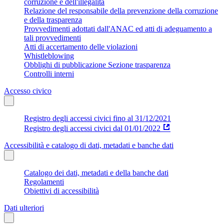
corruzione e dell'illegalità
Relazione del responsabile della prevenzione della corruzione
e della trasparenza
Provvedimenti adottati dall'ANAC ed atti di adeguamento a
tali provvedimenti
Atti di accertamento delle violazioni
Whistleblowing
Obblighi di pubblicazione Sezione trasparenza
Controlli interni
Accesso civico
Registro degli accessi civici fino al 31/12/2021
Registro degli accessi civici dal 01/01/2022
Accessibilità e catalogo di dati, metadati e banche dati
Catalogo dei dati, metadati e della banche dati
Regolamenti
Obiettivi di accessibilità
Dati ulteriori