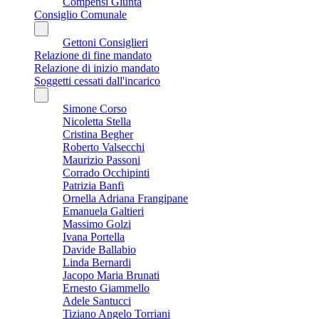
Compensi Giunta
Consiglio Comunale
Gettoni Consiglieri
Relazione di fine mandato
Relazione di inizio mandato
Soggetti cessati dall'incarico
Simone Corso
Nicoletta Stella
Cristina Begher
Roberto Valsecchi
Maurizio Passoni
Corrado Occhipinti
Patrizia Banfi
Ornella Adriana Frangipane
Emanuela Galtieri
Massimo Golzi
Ivana Portella
Davide Ballabio
Linda Bernardi
Jacopo Maria Brunati
Ernesto Giammello
Adele Santucci
Tiziano Angelo Torriani