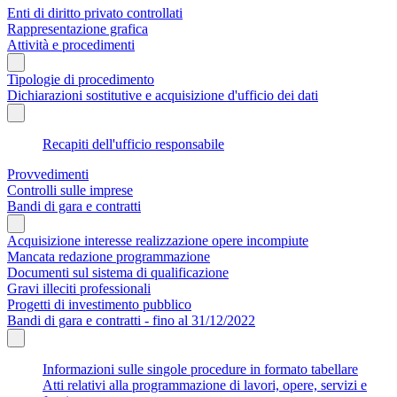
Enti di diritto privato controllati
Rappresentazione grafica
Attività e procedimenti
Tipologie di procedimento
Dichiarazioni sostitutive e acquisizione d'ufficio dei dati
Recapiti dell'ufficio responsabile
Provvedimenti
Controlli sulle imprese
Bandi di gara e contratti
Acquisizione interesse realizzazione opere incompiute
Mancata redazione programmazione
Documenti sul sistema di qualificazione
Gravi illeciti professionali
Progetti di investimento pubblico
Bandi di gara e contratti - fino al 31/12/2022
Informazioni sulle singole procedure in formato tabellare
Atti relativi alla programmazione di lavori, opere, servizi e