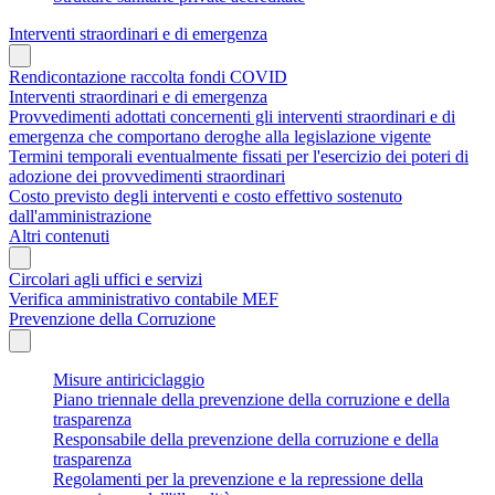
Interventi straordinari e di emergenza
Rendicontazione raccolta fondi COVID
Interventi straordinari e di emergenza
Provvedimenti adottati concernenti gli interventi straordinari e di
emergenza che comportano deroghe alla legislazione vigente
Termini temporali eventualmente fissati per l'esercizio dei poteri di
adozione dei provvedimenti straordinari
Costo previsto degli interventi e costo effettivo sostenuto
dall'amministrazione
Altri contenuti
Circolari agli uffici e servizi
Verifica amministrativo contabile MEF
Prevenzione della Corruzione
Misure antiriciclaggio
Piano triennale della prevenzione della corruzione e della
trasparenza
Responsabile della prevenzione della corruzione e della
trasparenza
Regolamenti per la prevenzione e la repressione della