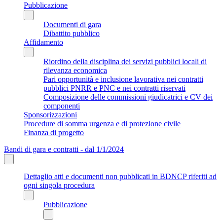
Pubblicazione
Documenti di gara
Dibattito pubblico
Affidamento
Riordino della disciplina dei servizi pubblici locali di
rilevanza economica
Pari opportunità e inclusione lavorativa nei contratti
pubblici PNRR e PNC e nei contratti riservati
Composizione delle commissioni giudicatrici e CV dei
componenti
Sponsorizzazioni
Procedure di somma urgenza e di protezione civile
Finanza di progetto
Bandi di gara e contratti - dal 1/1/2024
Dettaglio atti e documenti non pubblicati in BDNCP riferiti ad
ogni singola procedura
Pubblicazione