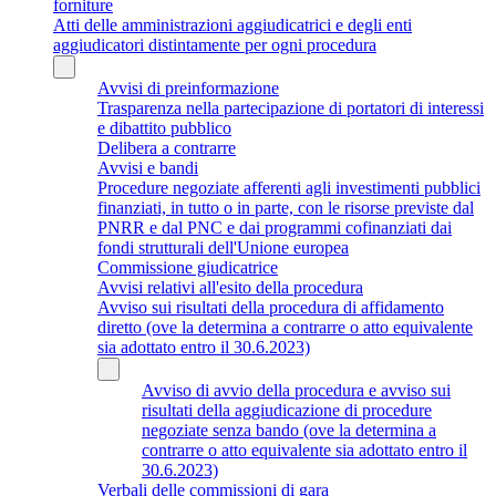
forniture
Atti delle amministrazioni aggiudicatrici e degli enti
aggiudicatori distintamente per ogni procedura
Avvisi di preinformazione
Trasparenza nella partecipazione di portatori di interessi
e dibattito pubblico
Delibera a contrarre
Avvisi e bandi
Procedure negoziate afferenti agli investimenti pubblici
finanziati, in tutto o in parte, con le risorse previste dal
PNRR e dal PNC e dai programmi cofinanziati dai
fondi strutturali dell'Unione europea
Commissione giudicatrice
Avvisi relativi all'esito della procedura
Avviso sui risultati della procedura di affidamento
diretto (ove la determina a contrarre o atto equivalente
sia adottato entro il 30.6.2023)
Avviso di avvio della procedura e avviso sui
risultati della aggiudicazione di procedure
negoziate senza bando (ove la determina a
contrarre o atto equivalente sia adottato entro il
30.6.2023)
Verbali delle commissioni di gara