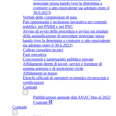
negoziate senza bando (ove la determina a
contrarre o atto equivalente sia adottato entro il
30.6.2023)
Verbali delle commissioni di gara
Pari opportunità e inclusione lavorativa nei contratti
pubblici, nel PNRR e nel PNC
Avviso di avvio della procedura e avviso sui risultati
della aggiudicazione di procedure negoziate senza
bando (ove la determina a contrarre o atto equivalente
sia adottato entro il 30.6.2023)
Collegi consultivi tecnici
Fase esecutiva
Concessioni e partenariato pubblico privato
Affidamenti diretti di lavori, servizi e forniture di
somma urgenza e di protezione civile
Affidamenti in house
Elenchi ufficiali di operatori economici riconosciuti e
certificazioni
Contratti
Pubblicazione annuale dati ANAC fino al 2022
Contratti
Contratti