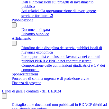
Dati e informazioni sui progetti di investimento
pubblico
Atti relativi alla programmazione di lavori, opere,
servizi e forniture
Pubblicazione
Documenti di gara
Dibattito pubblico
Affidamento
Riordino della disciplina dei servizi pubblici locali di
rilevanza economica
Pari opportunità e inclusione lavorativa nei contratti
pubblici PNRR e PNC e nei contratti riservati
Composizione delle commissioni giudicatrici e CV dei
componenti
Sponsorizzazioni
Procedure di somma urgenza e di protezione civile
Finanza di progetto
Bandi di gara e contratti - dal 1/1/2024
Dettaglio atti e documenti non pubblicati in BDNCP riferiti ad
ogni singola procedura