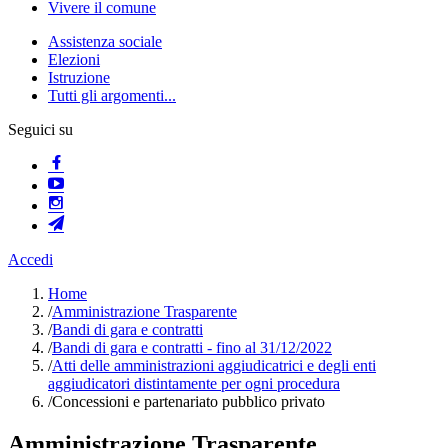
Vivere il comune
Assistenza sociale
Elezioni
Istruzione
Tutti gli argomenti...
Seguici su
Accedi
Home
/
Amministrazione Trasparente
/
Bandi di gara e contratti
/
Bandi di gara e contratti - fino al 31/12/2022
/
Atti delle amministrazioni aggiudicatrici e degli enti
aggiudicatori distintamente per ogni procedura
/
Concessioni e partenariato pubblico privato
Amministrazione Trasparente