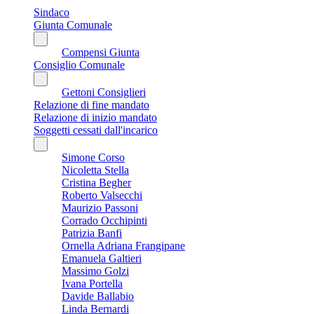
Sindaco
Giunta Comunale
Compensi Giunta
Consiglio Comunale
Gettoni Consiglieri
Relazione di fine mandato
Relazione di inizio mandato
Soggetti cessati dall'incarico
Simone Corso
Nicoletta Stella
Cristina Begher
Roberto Valsecchi
Maurizio Passoni
Corrado Occhipinti
Patrizia Banfi
Ornella Adriana Frangipane
Emanuela Galtieri
Massimo Golzi
Ivana Portella
Davide Ballabio
Linda Bernardi