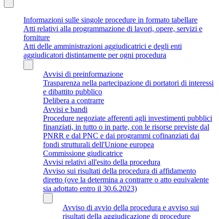
Informazioni sulle singole procedure in formato tabellare
Atti relativi alla programmazione di lavori, opere, servizi e
forniture
Atti delle amministrazioni aggiudicatrici e degli enti
aggiudicatori distintamente per ogni procedura
Avvisi di preinformazione
Trasparenza nella partecipazione di portatori di interessi
e dibattito pubblico
Delibera a contrarre
Avvisi e bandi
Procedure negoziate afferenti agli investimenti pubblici
finanziati, in tutto o in parte, con le risorse previste dal
PNRR e dal PNC e dai programmi cofinanziati dai
fondi strutturali dell'Unione europea
Commissione giudicatrice
Avvisi relativi all'esito della procedura
Avviso sui risultati della procedura di affidamento
diretto (ove la determina a contrarre o atto equivalente
sia adottato entro il 30.6.2023)
Avviso di avvio della procedura e avviso sui
risultati della aggiudicazione di procedure