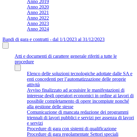
Anno 2019
Anno 2020
Anno 2021
Anno 2022
Anno 2023
Anno 2024
Bandi di gara e contratti - dal 1/1/2023 al 31/12/2023
Atti e documenti di carattere generale riferiti a tutte le
procedure
Elenco delle soluzioni tecnologiche adottate dalle SA e
enti concedenti per l’automatizzazione delle proprie
attività
Avviso finalizzato ad acquisire le manifestazioni di
interesse degli operatori economici in ordine ai lavori di
possibile completamento di opere incompiute nonché
alla gestione delle stesse
Comunicazione di mancata redazione dei programmi
triennali di lavori pubblici e servizi per assenza di lavori
e servizi
Procedure di gara con sistemi di qualificazione
Procedure di gara regolamentate Settori speciali