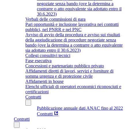
negoziate senza bando (ove la determina a
contrarre o atto equivalente sia adottato entro il
30.6.2023)
Verbali delle commissioni di gara
Pari opportunità e inclusione lavorativa nei contratti
pubblici, nel PNRR e nel PNC
Avviso di avvio della procedura e avviso sui risultati
della aggiudicazione di procedure negoziate senza
bando (ove la determina a contrarre o atto equivalente
sia adottato entro il 30.6.2023)
Collegi consultivi tecnici
Fase esecutiva
Concessioni e partenariato pubblico privato
Affidamenti diretti di lavori, servizi e forniture di
somma urgenza e di protezione civile
Affidamenti in house
Elenchi ufficiali di operatori economici riconosciuti e
certificazioni
Contratti
Pubblicazione annuale dati ANAC fino al 2022
Contratti
Contratti