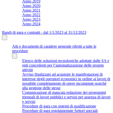
Anno 2019
Anno 2020
Anno 2021
Anno 2022
Anno 2023
Anno 2024
Bandi di gara e contratti - dal 1/1/2023 al 31/12/2023
Atti e documenti di carattere generale riferiti a tutte le
procedure
Elenco delle soluzioni tecnologiche adottate dalle SA e
enti concedenti per l’automatizzazione delle proprie
attività
Avviso finalizzato ad acquisire le manifestazioni di
interesse degli operatori economici in ordine ai lavori di
possibile completamento di opere incompiute nonché
alla gestione delle stesse
Comunicazione di mancata redazione dei programmi
triennali di lavori pubblici e servizi per assenza di lavori
e servizi
Procedure di gara con sistemi di qualificazione
Procedure di gara regolamentate Settori speciali