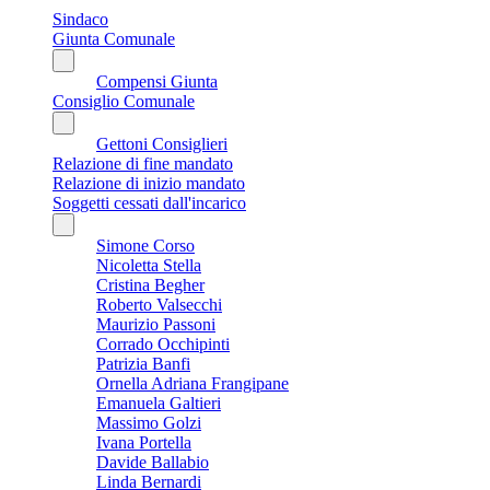
Sindaco
Giunta Comunale
Compensi Giunta
Consiglio Comunale
Gettoni Consiglieri
Relazione di fine mandato
Relazione di inizio mandato
Soggetti cessati dall'incarico
Simone Corso
Nicoletta Stella
Cristina Begher
Roberto Valsecchi
Maurizio Passoni
Corrado Occhipinti
Patrizia Banfi
Ornella Adriana Frangipane
Emanuela Galtieri
Massimo Golzi
Ivana Portella
Davide Ballabio
Linda Bernardi