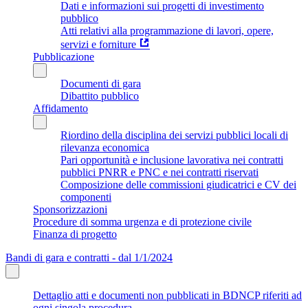
Dati e informazioni sui progetti di investimento
pubblico
Atti relativi alla programmazione di lavori, opere,
servizi e forniture
Pubblicazione
Documenti di gara
Dibattito pubblico
Affidamento
Riordino della disciplina dei servizi pubblici locali di
rilevanza economica
Pari opportunità e inclusione lavorativa nei contratti
pubblici PNRR e PNC e nei contratti riservati
Composizione delle commissioni giudicatrici e CV dei
componenti
Sponsorizzazioni
Procedure di somma urgenza e di protezione civile
Finanza di progetto
Bandi di gara e contratti - dal 1/1/2024
Dettaglio atti e documenti non pubblicati in BDNCP riferiti ad
ogni singola procedura