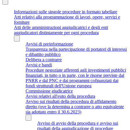
Informazioni sulle singole procedure in formato tabellare
Atti relativi alla programmazione di lavori, opere, servizi e
forniture
Atti delle amministrazioni aggiudicatrici e degli enti
aggiudicatori distintamente per ogni procedura
Avvisi di preinformazione
Trasparenza nella partecipazione di portatori di interessi
e dibattito pubblico
Delibera a contrarre
Avvisi e bandi
Procedure negoziate afferenti agli investimenti pubblici
finanziati, in tutto o in parte, con le risorse previste dal
PNRR e dal PNC e dai programmi cofinanziati dai
fondi strutturali dell'Unione europea
Commissione giudicatrice
Avvisi relativi all'esito della procedura
Avviso sui risultati della procedura di affidamento
diretto (ove la determina a contrarre o atto equivalente
sia adottato entro il 30.6.2023)
Avviso di avvio della procedura e avviso sui
risultati della aggiudicazione di procedure