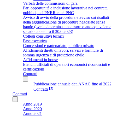
Verbali delle commissioni di gara
Pari opportunità e inclusione lavorativa nei contratti
pubblici, nel PNRR e nel PNC
Avviso di avvio della procedura e avviso sui risultati
della aggiudicazione di procedure negoziate senza
bando (ove la determina a contrarre o atto equivalente
sia adottato entro il 30.6.2023)
Collegi consultivi tecnici
Fase esecutiva
Concessioni e partenariato pubblico privato
Affidamenti diretti di lavori, servizi e forniture di
somma urgenza e di protezione civile
Affidamenti in house
Elenchi ufficiali di operatori economici riconosciuti e
certificazioni
Contratti
Pubblicazione annuale dati ANAC fino al 2022
Contratti
Contratti
Anno 2019
Anno 2020
Anno 2021