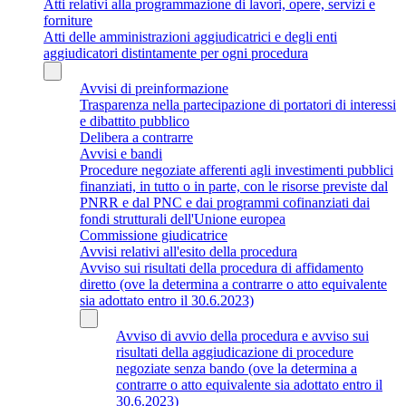
Atti relativi alla programmazione di lavori, opere, servizi e
forniture
Atti delle amministrazioni aggiudicatrici e degli enti
aggiudicatori distintamente per ogni procedura
Avvisi di preinformazione
Trasparenza nella partecipazione di portatori di interessi
e dibattito pubblico
Delibera a contrarre
Avvisi e bandi
Procedure negoziate afferenti agli investimenti pubblici
finanziati, in tutto o in parte, con le risorse previste dal
PNRR e dal PNC e dai programmi cofinanziati dai
fondi strutturali dell'Unione europea
Commissione giudicatrice
Avvisi relativi all'esito della procedura
Avviso sui risultati della procedura di affidamento
diretto (ove la determina a contrarre o atto equivalente
sia adottato entro il 30.6.2023)
Avviso di avvio della procedura e avviso sui
risultati della aggiudicazione di procedure
negoziate senza bando (ove la determina a
contrarre o atto equivalente sia adottato entro il
30.6.2023)