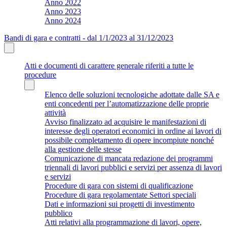
Anno 2022
Anno 2023
Anno 2024
Bandi di gara e contratti - dal 1/1/2023 al 31/12/2023
Atti e documenti di carattere generale riferiti a tutte le
procedure
Elenco delle soluzioni tecnologiche adottate dalle SA e
enti concedenti per l’automatizzazione delle proprie
attività
Avviso finalizzato ad acquisire le manifestazioni di
interesse degli operatori economici in ordine ai lavori di
possibile completamento di opere incompiute nonché
alla gestione delle stesse
Comunicazione di mancata redazione dei programmi
triennali di lavori pubblici e servizi per assenza di lavori
e servizi
Procedure di gara con sistemi di qualificazione
Procedure di gara regolamentate Settori speciali
Dati e informazioni sui progetti di investimento
pubblico
Atti relativi alla programmazione di lavori, opere,