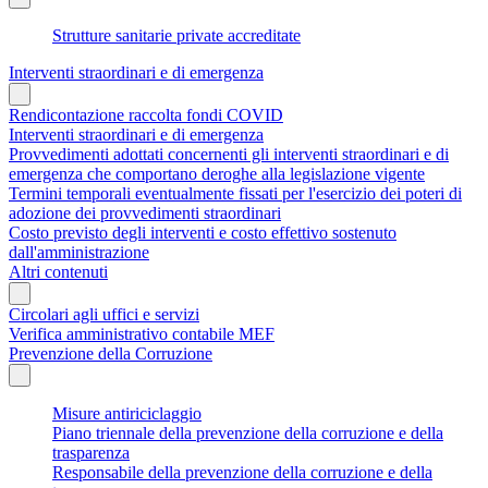
Strutture sanitarie private accreditate
Interventi straordinari e di emergenza
Rendicontazione raccolta fondi COVID
Interventi straordinari e di emergenza
Provvedimenti adottati concernenti gli interventi straordinari e di
emergenza che comportano deroghe alla legislazione vigente
Termini temporali eventualmente fissati per l'esercizio dei poteri di
adozione dei provvedimenti straordinari
Costo previsto degli interventi e costo effettivo sostenuto
dall'amministrazione
Altri contenuti
Circolari agli uffici e servizi
Verifica amministrativo contabile MEF
Prevenzione della Corruzione
Misure antiriciclaggio
Piano triennale della prevenzione della corruzione e della
trasparenza
Responsabile della prevenzione della corruzione e della