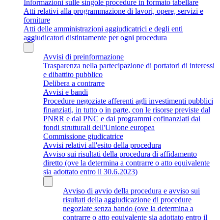
Informazioni sulle singole procedure in formato tabellare
Atti relativi alla programmazione di lavori, opere, servizi e
forniture
Atti delle amministrazioni aggiudicatrici e degli enti
aggiudicatori distintamente per ogni procedura
Avvisi di preinformazione
Trasparenza nella partecipazione di portatori di interessi
e dibattito pubblico
Delibera a contrarre
Avvisi e bandi
Procedure negoziate afferenti agli investimenti pubblici
finanziati, in tutto o in parte, con le risorse previste dal
PNRR e dal PNC e dai programmi cofinanziati dai
fondi strutturali dell'Unione europea
Commissione giudicatrice
Avvisi relativi all'esito della procedura
Avviso sui risultati della procedura di affidamento
diretto (ove la determina a contrarre o atto equivalente
sia adottato entro il 30.6.2023)
Avviso di avvio della procedura e avviso sui
risultati della aggiudicazione di procedure
negoziate senza bando (ove la determina a
contrarre o atto equivalente sia adottato entro il