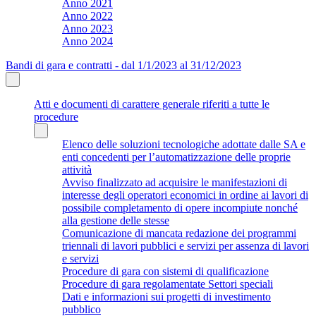
Anno 2021
Anno 2022
Anno 2023
Anno 2024
Bandi di gara e contratti - dal 1/1/2023 al 31/12/2023
Atti e documenti di carattere generale riferiti a tutte le
procedure
Elenco delle soluzioni tecnologiche adottate dalle SA e
enti concedenti per l’automatizzazione delle proprie
attività
Avviso finalizzato ad acquisire le manifestazioni di
interesse degli operatori economici in ordine ai lavori di
possibile completamento di opere incompiute nonché
alla gestione delle stesse
Comunicazione di mancata redazione dei programmi
triennali di lavori pubblici e servizi per assenza di lavori
e servizi
Procedure di gara con sistemi di qualificazione
Procedure di gara regolamentate Settori speciali
Dati e informazioni sui progetti di investimento
pubblico