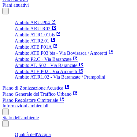
Piani attuativi
Ambito ARU.P04
Ambito ARU.R02
Ambito AT.R1.01bis
Ambito AT.R2.01
Ambito ATE.P01A
Ambito ATE.P03 bis - Via Bovisasca / Amoretti
Ambito P2.C - Via Baranzate
Ambito AT. S02 - Via Baranzate
Ambito ATE.P02 - Via Amoretti
Ambito AT.R1.02 - Via Baranzate / Prampolini
Piano di Zonizzazione Acustica
Piano Generale del Traffico Urbano
Piano Regolatore Cimiteriale
Informazioni ambientali
Stato dell'ambiente
Qualità dell'Acqua