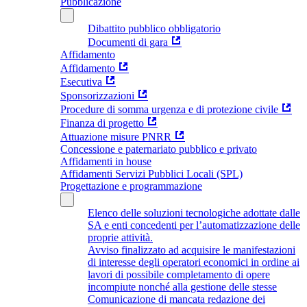
Pubblicazione
Dibattito pubblico obbligatorio
Documenti di gara
Affidamento
Affidamento
Esecutiva
Sponsorizzazioni
Procedure di somma urgenza e di protezione civile
Finanza di progetto
Attuazione misure PNRR
Concessione e paternariato pubblico e privato
Affidamenti in house
Affidamenti Servizi Pubblici Locali (SPL)
Progettazione e programmazione
Elenco delle soluzioni tecnologiche adottate dalle
SA e enti concedenti per l’automatizzazione delle
proprie attività.
Avviso finalizzato ad acquisire le manifestazioni
di interesse degli operatori economici in ordine ai
lavori di possibile completamento di opere
incompiute nonché alla gestione delle stesse
Comunicazione di mancata redazione dei