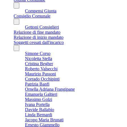
Compensi Giunta
Consiglio Comunale
Gettoni Consiglieri
Relazione di fine mandato
Relazione di inizio mandato
Soggetti cessati dall'incarico
Simone Corso
Nicoletta Stella
Cristina Begher
Roberto Valsecchi
Maurizio Passoni
Corrado Occhipinti
Patrizia Banfi
Ornella Adriana Frangipane
Emanuela Galtieri
Massimo Golzi
Ivana Portella
Davide Ballabio
Linda Bernardi
Jacopo Maria Brunati
Ernesto Giammello