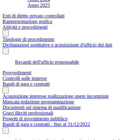
Anno 2025
Enti di diritto privato controllati
Rappresentazione grafica
Attività e procedimenti
Tipologie di procedimento
Dichiarazioni sostitutive e acquisizione d'ufficio dei dati
Recapiti dell'ufficio responsabile
Provvedimenti
Controlli sulle imprese
Bandi di gara e contratti
Acquisizione interesse realizzazione opere incompiute
Mancata redazione programmazione
Documenti sul sistema di qualificazione
Gravi illeciti professionali
Progetti di investimento pubblico
Bandi di gara e contratti - fino al 31/12/2022