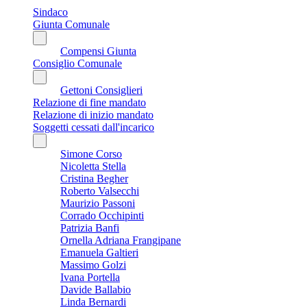
Sindaco
Giunta Comunale
Compensi Giunta
Consiglio Comunale
Gettoni Consiglieri
Relazione di fine mandato
Relazione di inizio mandato
Soggetti cessati dall'incarico
Simone Corso
Nicoletta Stella
Cristina Begher
Roberto Valsecchi
Maurizio Passoni
Corrado Occhipinti
Patrizia Banfi
Ornella Adriana Frangipane
Emanuela Galtieri
Massimo Golzi
Ivana Portella
Davide Ballabio
Linda Bernardi