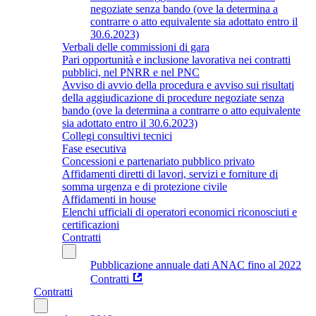
negoziate senza bando (ove la determina a
contrarre o atto equivalente sia adottato entro il
30.6.2023)
Verbali delle commissioni di gara
Pari opportunità e inclusione lavorativa nei contratti
pubblici, nel PNRR e nel PNC
Avviso di avvio della procedura e avviso sui risultati
della aggiudicazione di procedure negoziate senza
bando (ove la determina a contrarre o atto equivalente
sia adottato entro il 30.6.2023)
Collegi consultivi tecnici
Fase esecutiva
Concessioni e partenariato pubblico privato
Affidamenti diretti di lavori, servizi e forniture di
somma urgenza e di protezione civile
Affidamenti in house
Elenchi ufficiali di operatori economici riconosciuti e
certificazioni
Contratti
Pubblicazione annuale dati ANAC fino al 2022
Contratti
Contratti