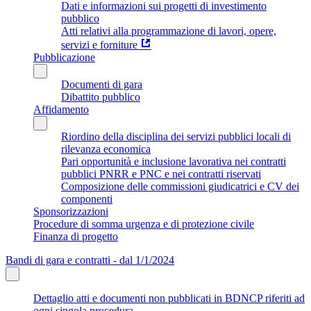
Dati e informazioni sui progetti di investimento
pubblico
Atti relativi alla programmazione di lavori, opere,
servizi e forniture
Pubblicazione
Documenti di gara
Dibattito pubblico
Affidamento
Riordino della disciplina dei servizi pubblici locali di
rilevanza economica
Pari opportunità e inclusione lavorativa nei contratti
pubblici PNRR e PNC e nei contratti riservati
Composizione delle commissioni giudicatrici e CV dei
componenti
Sponsorizzazioni
Procedure di somma urgenza e di protezione civile
Finanza di progetto
Bandi di gara e contratti - dal 1/1/2024
Dettaglio atti e documenti non pubblicati in BDNCP riferiti ad
ogni singola procedura