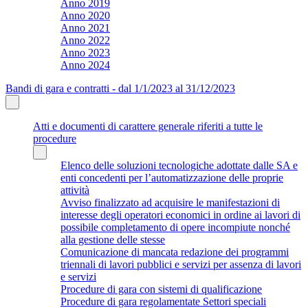
Anno 2019
Anno 2020
Anno 2021
Anno 2022
Anno 2023
Anno 2024
Bandi di gara e contratti - dal 1/1/2023 al 31/12/2023
Atti e documenti di carattere generale riferiti a tutte le
procedure
Elenco delle soluzioni tecnologiche adottate dalle SA e
enti concedenti per l’automatizzazione delle proprie
attività
Avviso finalizzato ad acquisire le manifestazioni di
interesse degli operatori economici in ordine ai lavori di
possibile completamento di opere incompiute nonché
alla gestione delle stesse
Comunicazione di mancata redazione dei programmi
triennali di lavori pubblici e servizi per assenza di lavori
e servizi
Procedure di gara con sistemi di qualificazione
Procedure di gara regolamentate Settori speciali