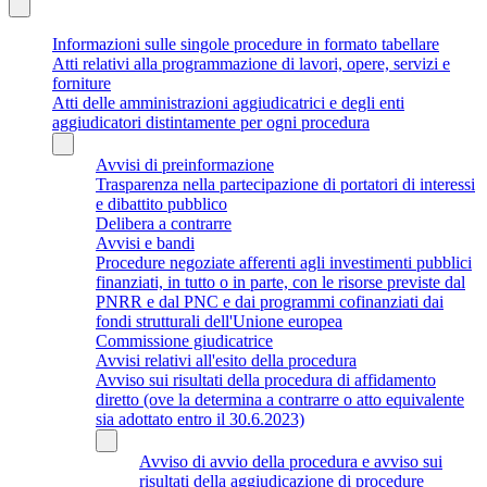
Informazioni sulle singole procedure in formato tabellare
Atti relativi alla programmazione di lavori, opere, servizi e
forniture
Atti delle amministrazioni aggiudicatrici e degli enti
aggiudicatori distintamente per ogni procedura
Avvisi di preinformazione
Trasparenza nella partecipazione di portatori di interessi
e dibattito pubblico
Delibera a contrarre
Avvisi e bandi
Procedure negoziate afferenti agli investimenti pubblici
finanziati, in tutto o in parte, con le risorse previste dal
PNRR e dal PNC e dai programmi cofinanziati dai
fondi strutturali dell'Unione europea
Commissione giudicatrice
Avvisi relativi all'esito della procedura
Avviso sui risultati della procedura di affidamento
diretto (ove la determina a contrarre o atto equivalente
sia adottato entro il 30.6.2023)
Avviso di avvio della procedura e avviso sui
risultati della aggiudicazione di procedure