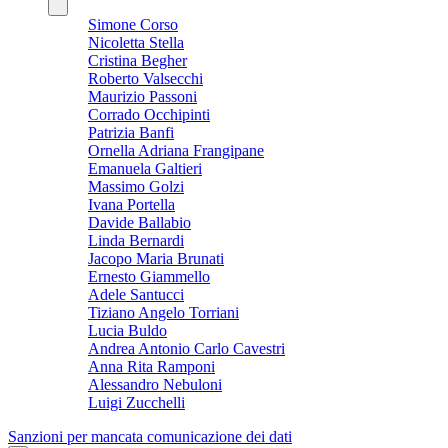
Simone Corso
Nicoletta Stella
Cristina Begher
Roberto Valsecchi
Maurizio Passoni
Corrado Occhipinti
Patrizia Banfi
Ornella Adriana Frangipane
Emanuela Galtieri
Massimo Golzi
Ivana Portella
Davide Ballabio
Linda Bernardi
Jacopo Maria Brunati
Ernesto Giammello
Adele Santucci
Tiziano Angelo Torriani
Lucia Buldo
Andrea Antonio Carlo Cavestri
Anna Rita Ramponi
Alessandro Nebuloni
Luigi Zucchelli
Sanzioni per mancata comunicazione dei dati