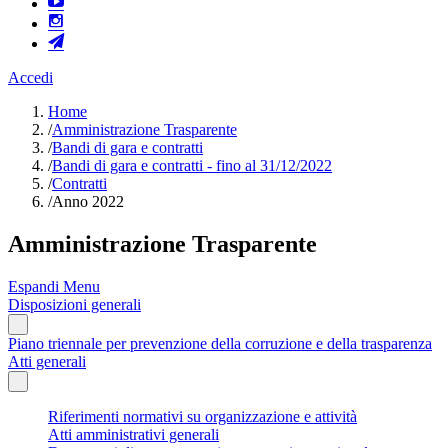
Accedi
Home
/
Amministrazione Trasparente
/
Bandi di gara e contratti
/
Bandi di gara e contratti - fino al 31/12/2022
/
Contratti
/
Anno 2022
Amministrazione Trasparente
Espandi Menu
Disposizioni generali
Piano triennale per prevenzione della corruzione e della trasparenza
Atti generali
Riferimenti normativi su organizzazione e attività
Atti amministrativi generali