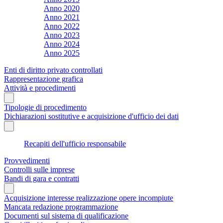
Anno 2020
Anno 2021
Anno 2022
Anno 2023
Anno 2024
Anno 2025
Enti di diritto privato controllati
Rappresentazione grafica
Attività e procedimenti
Tipologie di procedimento
Dichiarazioni sostitutive e acquisizione d'ufficio dei dati
Recapiti dell'ufficio responsabile
Provvedimenti
Controlli sulle imprese
Bandi di gara e contratti
Acquisizione interesse realizzazione opere incompiute
Mancata redazione programmazione
Documenti sul sistema di qualificazione