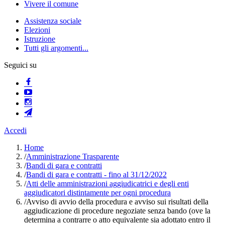
Vivere il comune
Assistenza sociale
Elezioni
Istruzione
Tutti gli argomenti...
Seguici su
Accedi
Home
/
Amministrazione Trasparente
/
Bandi di gara e contratti
/
Bandi di gara e contratti - fino al 31/12/2022
/
Atti delle amministrazioni aggiudicatrici e degli enti
aggiudicatori distintamente per ogni procedura
/
Avviso di avvio della procedura e avviso sui risultati della
aggiudicazione di procedure negoziate senza bando (ove la
determina a contrarre o atto equivalente sia adottato entro il