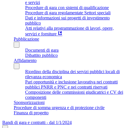
e servizi
Procedure di gara con sistemi di qualificazione
Procedure di gara regolamentate Settori speciali
Dati e informazioni sui progetti di investimento
pubblico
Atti relativi alla programmazione di lavori, opere,
servizi e forniture
Pubblicazione
Documenti di gara
Dibattito pubblico
Affidamento
Riordino della disciplina dei servizi pubblici locali di
rilevanza economica
Pari opportunità e inclusione lavorativa nei contratti
pubblici PNRR e PNC e nei contratti riservati
Composizione delle commissioni giudicatrici e CV dei
componenti
Sponsorizzazioni
Procedure di somma urgenza e di protezione civile
Finanza di progetto
Bandi di gara e contratti - dal 1/1/2024