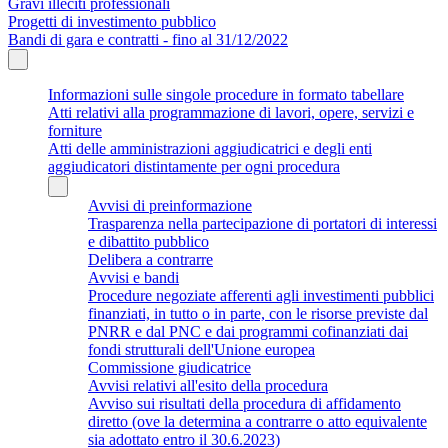
Gravi illeciti professionali
Progetti di investimento pubblico
Bandi di gara e contratti - fino al 31/12/2022
Informazioni sulle singole procedure in formato tabellare
Atti relativi alla programmazione di lavori, opere, servizi e
forniture
Atti delle amministrazioni aggiudicatrici e degli enti
aggiudicatori distintamente per ogni procedura
Avvisi di preinformazione
Trasparenza nella partecipazione di portatori di interessi
e dibattito pubblico
Delibera a contrarre
Avvisi e bandi
Procedure negoziate afferenti agli investimenti pubblici
finanziati, in tutto o in parte, con le risorse previste dal
PNRR e dal PNC e dai programmi cofinanziati dai
fondi strutturali dell'Unione europea
Commissione giudicatrice
Avvisi relativi all'esito della procedura
Avviso sui risultati della procedura di affidamento
diretto (ove la determina a contrarre o atto equivalente
sia adottato entro il 30.6.2023)