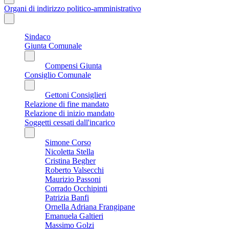
Organi di indirizzo politico-amministrativo
Sindaco
Giunta Comunale
Compensi Giunta
Consiglio Comunale
Gettoni Consiglieri
Relazione di fine mandato
Relazione di inizio mandato
Soggetti cessati dall'incarico
Simone Corso
Nicoletta Stella
Cristina Begher
Roberto Valsecchi
Maurizio Passoni
Corrado Occhipinti
Patrizia Banfi
Ornella Adriana Frangipane
Emanuela Galtieri
Massimo Golzi