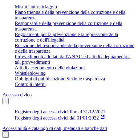
Misure antiriciclaggio
Piano triennale della prevenzione della corruzione e della
trasparenza
Responsabile della prevenzione della corruzione e della
trasparenza
Regolamenti per la prevenzione e la repressione della
corruzione e dell'illegalità
Relazione del responsabile della prevenzione della corruzione
e della trasparenza
Provvedimenti adottati dall'ANAC ed atti di adeguamento a
tali provvedimenti
Atti di accertamento delle violazioni
Whistleblowing
Obblighi di pubblicazione Sezione trasparenza
Controlli interni
Accesso civico
Registro degli accessi civici fino al 31/12/2021
Registro degli accessi civici dal 01/01/2022
Accessibilità e catalogo di dati, metadati e banche dati