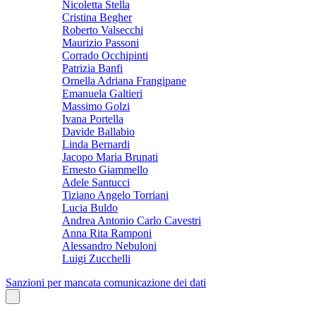
Nicoletta Stella
Cristina Begher
Roberto Valsecchi
Maurizio Passoni
Corrado Occhipinti
Patrizia Banfi
Ornella Adriana Frangipane
Emanuela Galtieri
Massimo Golzi
Ivana Portella
Davide Ballabio
Linda Bernardi
Jacopo Maria Brunati
Ernesto Giammello
Adele Santucci
Tiziano Angelo Torriani
Lucia Buldo
Andrea Antonio Carlo Cavestri
Anna Rita Ramponi
Alessandro Nebuloni
Luigi Zucchelli
Sanzioni per mancata comunicazione dei dati