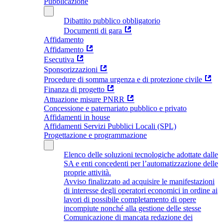
Pubblicazione
Dibattito pubblico obbligatorio
Documenti di gara
Affidamento
Affidamento
Esecutiva
Sponsorizzazioni
Procedure di somma urgenza e di protezione civile
Finanza di progetto
Attuazione misure PNRR
Concessione e paternariato pubblico e privato
Affidamenti in house
Affidamenti Servizi Pubblici Locali (SPL)
Progettazione e programmazione
Elenco delle soluzioni tecnologiche adottate dalle
SA e enti concedenti per l’automatizzazione delle
proprie attività.
Avviso finalizzato ad acquisire le manifestazioni
di interesse degli operatori economici in ordine ai
lavori di possibile completamento di opere
incompiute nonché alla gestione delle stesse
Comunicazione di mancata redazione dei