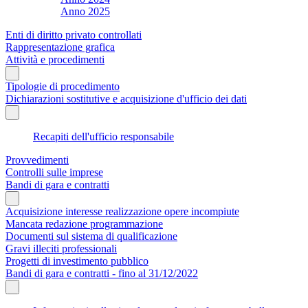
Anno 2025
Enti di diritto privato controllati
Rappresentazione grafica
Attività e procedimenti
Tipologie di procedimento
Dichiarazioni sostitutive e acquisizione d'ufficio dei dati
Recapiti dell'ufficio responsabile
Provvedimenti
Controlli sulle imprese
Bandi di gara e contratti
Acquisizione interesse realizzazione opere incompiute
Mancata redazione programmazione
Documenti sul sistema di qualificazione
Gravi illeciti professionali
Progetti di investimento pubblico
Bandi di gara e contratti - fino al 31/12/2022