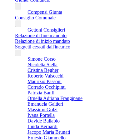
Compensi Giunta
Consiglio Comunale
Gettoni Consiglieri
Relazione di fine mandato
Relazione di inizio mandato
Soggetti cessati dall'incarico
Simone Corso
Nicoletta Stella
Cristina Begher
Roberto Valsecchi
Maurizio Passoni
Corrado Occhipinti
Patrizia Banfi
Ornella Adriana Frangipane
Emanuela Galtieri
Massimo Golzi
Ivana Portella
Davide Ballabio
Linda Bernardi
Jacopo Maria Brunati
Ernesto Giammello