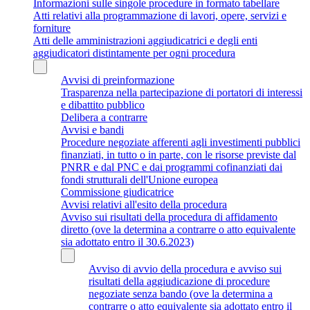
Informazioni sulle singole procedure in formato tabellare
Atti relativi alla programmazione di lavori, opere, servizi e
forniture
Atti delle amministrazioni aggiudicatrici e degli enti
aggiudicatori distintamente per ogni procedura
Avvisi di preinformazione
Trasparenza nella partecipazione di portatori di interessi
e dibattito pubblico
Delibera a contrarre
Avvisi e bandi
Procedure negoziate afferenti agli investimenti pubblici
finanziati, in tutto o in parte, con le risorse previste dal
PNRR e dal PNC e dai programmi cofinanziati dai
fondi strutturali dell'Unione europea
Commissione giudicatrice
Avvisi relativi all'esito della procedura
Avviso sui risultati della procedura di affidamento
diretto (ove la determina a contrarre o atto equivalente
sia adottato entro il 30.6.2023)
Avviso di avvio della procedura e avviso sui
risultati della aggiudicazione di procedure
negoziate senza bando (ove la determina a
contrarre o atto equivalente sia adottato entro il