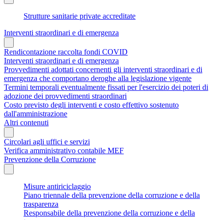
Strutture sanitarie private accreditate
Interventi straordinari e di emergenza
Rendicontazione raccolta fondi COVID
Interventi straordinari e di emergenza
Provvedimenti adottati concernenti gli interventi straordinari e di
emergenza che comportano deroghe alla legislazione vigente
Termini temporali eventualmente fissati per l'esercizio dei poteri di
adozione dei provvedimenti straordinari
Costo previsto degli interventi e costo effettivo sostenuto
dall'amministrazione
Altri contenuti
Circolari agli uffici e servizi
Verifica amministrativo contabile MEF
Prevenzione della Corruzione
Misure antiriciclaggio
Piano triennale della prevenzione della corruzione e della
trasparenza
Responsabile della prevenzione della corruzione e della