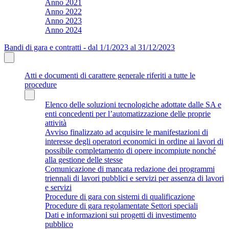
Anno 2021
Anno 2022
Anno 2023
Anno 2024
Bandi di gara e contratti - dal 1/1/2023 al 31/12/2023
Atti e documenti di carattere generale riferiti a tutte le
procedure
Elenco delle soluzioni tecnologiche adottate dalle SA e
enti concedenti per l’automatizzazione delle proprie
attività
Avviso finalizzato ad acquisire le manifestazioni di
interesse degli operatori economici in ordine ai lavori di
possibile completamento di opere incompiute nonché
alla gestione delle stesse
Comunicazione di mancata redazione dei programmi
triennali di lavori pubblici e servizi per assenza di lavori
e servizi
Procedure di gara con sistemi di qualificazione
Procedure di gara regolamentate Settori speciali
Dati e informazioni sui progetti di investimento
pubblico