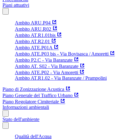
Piani attuativi
Ambito ARU.P04
Ambito ARU.R02
Ambito AT.R1.01bis
Ambito AT.R2.01
Ambito ATE.P01A
Ambito ATE.P03 bis - Via Bovisasca / Amoretti
Ambito P2.C - Via Baranzate
Ambito AT. S02 - Via Baranzate
Ambito ATE.P02 - Via Amoretti
Ambito AT.R1.02 - Via Baranzate / Prampolini
Piano di Zonizzazione Acustica
Piano Generale del Traffico Urbano
Piano Regolatore Cimiteriale
Informazioni ambientali
Stato dell'ambiente
Qualità dell'Acqua