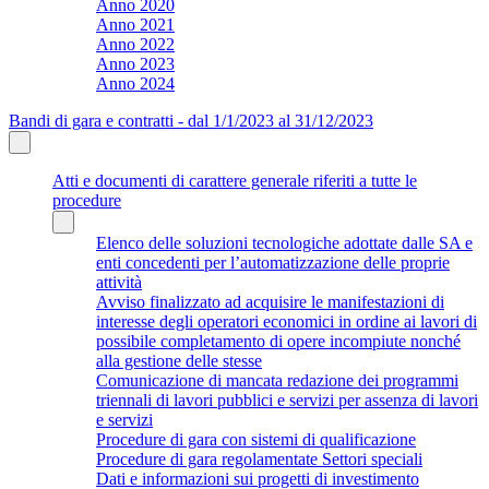
Anno 2020
Anno 2021
Anno 2022
Anno 2023
Anno 2024
Bandi di gara e contratti - dal 1/1/2023 al 31/12/2023
Atti e documenti di carattere generale riferiti a tutte le
procedure
Elenco delle soluzioni tecnologiche adottate dalle SA e
enti concedenti per l’automatizzazione delle proprie
attività
Avviso finalizzato ad acquisire le manifestazioni di
interesse degli operatori economici in ordine ai lavori di
possibile completamento di opere incompiute nonché
alla gestione delle stesse
Comunicazione di mancata redazione dei programmi
triennali di lavori pubblici e servizi per assenza di lavori
e servizi
Procedure di gara con sistemi di qualificazione
Procedure di gara regolamentate Settori speciali
Dati e informazioni sui progetti di investimento