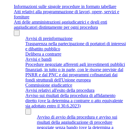
Informazioni sulle singole procedure in formato tabellare
Atti relativi alla programmazione di lavori, opere, servizi e
forniture
Atti delle amministrazioni aggiudicatrici e degli enti
aggiudicatori distintamente per ogni procedura
Avvisi di preinformazione
Trasparenza nella partecipazione di portatori di interessi
e dibattito pubblico
Delibera a contrarre
Avvisi e bandi
Procedure negoziate afferenti agli investimenti pubblici
finanziati, in tutto o in parte, con le risorse previste dal
PNRR e dal PNC e dai programmi cofinanziati dai
fondi strutturali dell'Unione europea
Commissione giudicatrice
Avvisi relativi all'esito della procedura
Avviso sui risultati della procedura di affidamento
diretto (ove la determina a contrarre o atto equivalente
sia adottato entro il 30.6.2023)
Avviso di avvio della procedura e avviso sui
risultati della aggiudicazione di procedure
negoziate senza bando (ove la determina a