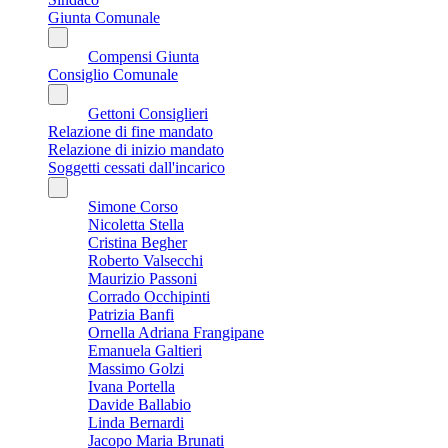
Giunta Comunale
Compensi Giunta
Consiglio Comunale
Gettoni Consiglieri
Relazione di fine mandato
Relazione di inizio mandato
Soggetti cessati dall'incarico
Simone Corso
Nicoletta Stella
Cristina Begher
Roberto Valsecchi
Maurizio Passoni
Corrado Occhipinti
Patrizia Banfi
Ornella Adriana Frangipane
Emanuela Galtieri
Massimo Golzi
Ivana Portella
Davide Ballabio
Linda Bernardi
Jacopo Maria Brunati