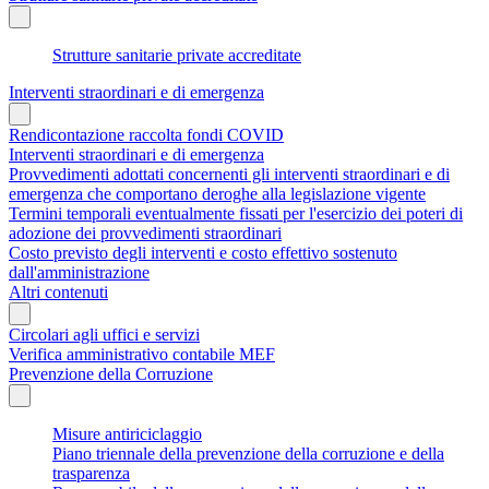
Strutture sanitarie private accreditate
Interventi straordinari e di emergenza
Rendicontazione raccolta fondi COVID
Interventi straordinari e di emergenza
Provvedimenti adottati concernenti gli interventi straordinari e di
emergenza che comportano deroghe alla legislazione vigente
Termini temporali eventualmente fissati per l'esercizio dei poteri di
adozione dei provvedimenti straordinari
Costo previsto degli interventi e costo effettivo sostenuto
dall'amministrazione
Altri contenuti
Circolari agli uffici e servizi
Verifica amministrativo contabile MEF
Prevenzione della Corruzione
Misure antiriciclaggio
Piano triennale della prevenzione della corruzione e della
trasparenza