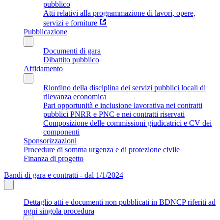
pubblico
Atti relativi alla programmazione di lavori, opere,
servizi e forniture
Pubblicazione
Documenti di gara
Dibattito pubblico
Affidamento
Riordino della disciplina dei servizi pubblici locali di
rilevanza economica
Pari opportunità e inclusione lavorativa nei contratti
pubblici PNRR e PNC e nei contratti riservati
Composizione delle commissioni giudicatrici e CV dei
componenti
Sponsorizzazioni
Procedure di somma urgenza e di protezione civile
Finanza di progetto
Bandi di gara e contratti - dal 1/1/2024
Dettaglio atti e documenti non pubblicati in BDNCP riferiti ad
ogni singola procedura