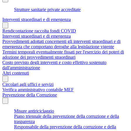
Strutture sanitarie private accreditate
Interventi straordinari e di emergenza
Rendicontazione raccolta fondi COVID
Interventi straordinari e di emergenza
Provvedimenti adottati concernenti gli interventi straordinari e di
emergenza che comportano deroghe alla legislazione vigente
Termini temporali eventualmente fissati per l'esercizio dei poteri di
adozione dei provvedimenti straordinari
Costo previsto degli interventi e costo effettivo sostenuto
dall'amministrazione
Altri contenuti
Circolari agli uffici e servizi
Verifica amministrativo contabile MEF
Prevenzione della Corruzione
Misure antiriciclaggio
Piano triennale della prevenzione della corruzione e della
trasparenza
Responsabile della prevenzione della corruzione e della