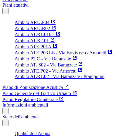
Piani attuativi
Ambito ARU.P04
Ambito ARU.R02
Ambito AT.R1.01bis
Ambito AT.R2.01
Ambito ATE.P01A
Ambito ATE.P03 bis - Via Bovisasca / Amoretti
Ambito P2.C - Via Baranzate
Ambito AT. S02 - Via Baranzate
Ambito ATE.P02 - Via Amoretti
Ambito AT.R1.02 - Via Baranzate / Prampolini
Piano di Zonizzazione Acustica
Piano Generale del Traffico Urbano
Piano Regolatore Cimiteriale
Informazioni ambientali
Stato dell'ambiente
Qualità dell'Acqua