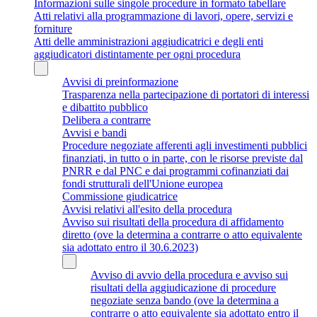
Informazioni sulle singole procedure in formato tabellare
Atti relativi alla programmazione di lavori, opere, servizi e
forniture
Atti delle amministrazioni aggiudicatrici e degli enti
aggiudicatori distintamente per ogni procedura
Avvisi di preinformazione
Trasparenza nella partecipazione di portatori di interessi
e dibattito pubblico
Delibera a contrarre
Avvisi e bandi
Procedure negoziate afferenti agli investimenti pubblici
finanziati, in tutto o in parte, con le risorse previste dal
PNRR e dal PNC e dai programmi cofinanziati dai
fondi strutturali dell'Unione europea
Commissione giudicatrice
Avvisi relativi all'esito della procedura
Avviso sui risultati della procedura di affidamento
diretto (ove la determina a contrarre o atto equivalente
sia adottato entro il 30.6.2023)
Avviso di avvio della procedura e avviso sui
risultati della aggiudicazione di procedure
negoziate senza bando (ove la determina a
contrarre o atto equivalente sia adottato entro il