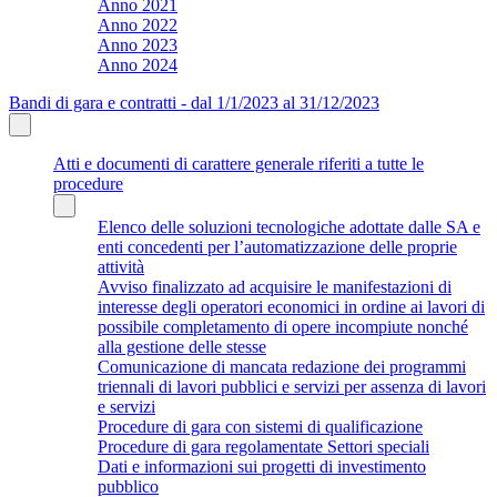
Anno 2021
Anno 2022
Anno 2023
Anno 2024
Bandi di gara e contratti - dal 1/1/2023 al 31/12/2023
Atti e documenti di carattere generale riferiti a tutte le
procedure
Elenco delle soluzioni tecnologiche adottate dalle SA e
enti concedenti per l’automatizzazione delle proprie
attività
Avviso finalizzato ad acquisire le manifestazioni di
interesse degli operatori economici in ordine ai lavori di
possibile completamento di opere incompiute nonché
alla gestione delle stesse
Comunicazione di mancata redazione dei programmi
triennali di lavori pubblici e servizi per assenza di lavori
e servizi
Procedure di gara con sistemi di qualificazione
Procedure di gara regolamentate Settori speciali
Dati e informazioni sui progetti di investimento
pubblico