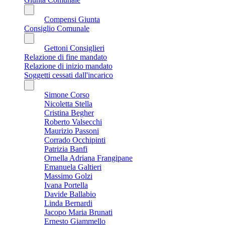
Compensi Giunta
Consiglio Comunale
Gettoni Consiglieri
Relazione di fine mandato
Relazione di inizio mandato
Soggetti cessati dall'incarico
Simone Corso
Nicoletta Stella
Cristina Begher
Roberto Valsecchi
Maurizio Passoni
Corrado Occhipinti
Patrizia Banfi
Ornella Adriana Frangipane
Emanuela Galtieri
Massimo Golzi
Ivana Portella
Davide Ballabio
Linda Bernardi
Jacopo Maria Brunati
Ernesto Giammello