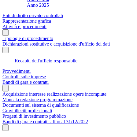
Anno 2025
Enti di diritto privato controllati
Rappresentazione grafica
Attività e procedimenti
Tipologie di procedimento
Dichiarazioni sostitutive e acquisizione d'ufficio dei dati
Recapiti dell'ufficio responsabile
Provvedimenti
Controlli sulle imprese
Bandi di gara e contratti
Acquisizione interesse realizzazione opere incompiute
Mancata redazione programmazione
Documenti sul sistema di qualificazione
Gravi illeciti professionali
Progetti di investimento pubblico
Bandi di gara e contratti - fino al 31/12/2022