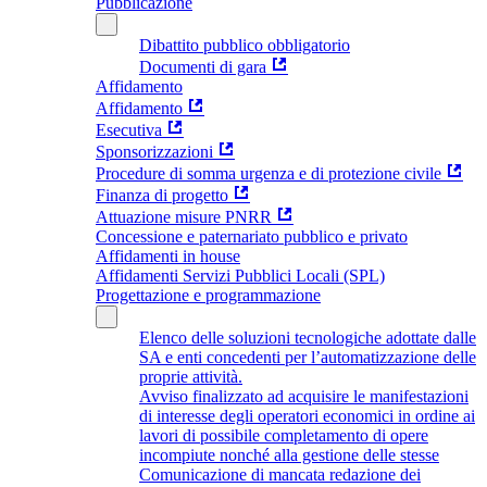
Pubblicazione
Dibattito pubblico obbligatorio
Documenti di gara
Affidamento
Affidamento
Esecutiva
Sponsorizzazioni
Procedure di somma urgenza e di protezione civile
Finanza di progetto
Attuazione misure PNRR
Concessione e paternariato pubblico e privato
Affidamenti in house
Affidamenti Servizi Pubblici Locali (SPL)
Progettazione e programmazione
Elenco delle soluzioni tecnologiche adottate dalle
SA e enti concedenti per l’automatizzazione delle
proprie attività.
Avviso finalizzato ad acquisire le manifestazioni
di interesse degli operatori economici in ordine ai
lavori di possibile completamento di opere
incompiute nonché alla gestione delle stesse
Comunicazione di mancata redazione dei