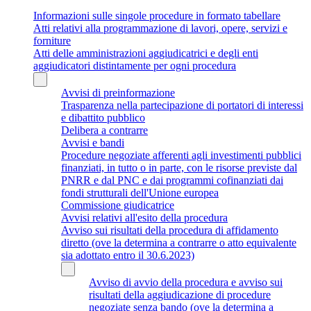
Informazioni sulle singole procedure in formato tabellare
Atti relativi alla programmazione di lavori, opere, servizi e
forniture
Atti delle amministrazioni aggiudicatrici e degli enti
aggiudicatori distintamente per ogni procedura
Avvisi di preinformazione
Trasparenza nella partecipazione di portatori di interessi
e dibattito pubblico
Delibera a contrarre
Avvisi e bandi
Procedure negoziate afferenti agli investimenti pubblici
finanziati, in tutto o in parte, con le risorse previste dal
PNRR e dal PNC e dai programmi cofinanziati dai
fondi strutturali dell'Unione europea
Commissione giudicatrice
Avvisi relativi all'esito della procedura
Avviso sui risultati della procedura di affidamento
diretto (ove la determina a contrarre o atto equivalente
sia adottato entro il 30.6.2023)
Avviso di avvio della procedura e avviso sui
risultati della aggiudicazione di procedure
negoziate senza bando (ove la determina a