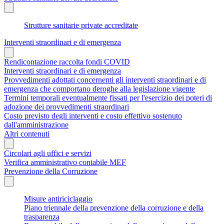
Strutture sanitarie private accreditate
Interventi straordinari e di emergenza
Rendicontazione raccolta fondi COVID
Interventi straordinari e di emergenza
Provvedimenti adottati concernenti gli interventi straordinari e di
emergenza che comportano deroghe alla legislazione vigente
Termini temporali eventualmente fissati per l'esercizio dei poteri di
adozione dei provvedimenti straordinari
Costo previsto degli interventi e costo effettivo sostenuto
dall'amministrazione
Altri contenuti
Circolari agli uffici e servizi
Verifica amministrativo contabile MEF
Prevenzione della Corruzione
Misure antiriciclaggio
Piano triennale della prevenzione della corruzione e della
trasparenza