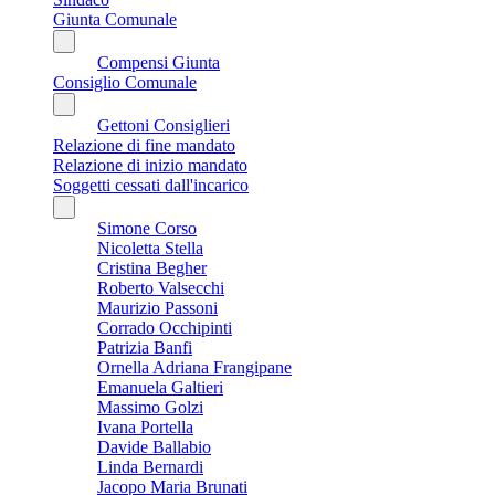
Giunta Comunale
Compensi Giunta
Consiglio Comunale
Gettoni Consiglieri
Relazione di fine mandato
Relazione di inizio mandato
Soggetti cessati dall'incarico
Simone Corso
Nicoletta Stella
Cristina Begher
Roberto Valsecchi
Maurizio Passoni
Corrado Occhipinti
Patrizia Banfi
Ornella Adriana Frangipane
Emanuela Galtieri
Massimo Golzi
Ivana Portella
Davide Ballabio
Linda Bernardi
Jacopo Maria Brunati