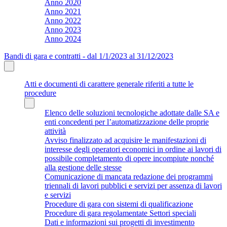
Anno 2020
Anno 2021
Anno 2022
Anno 2023
Anno 2024
Bandi di gara e contratti - dal 1/1/2023 al 31/12/2023
Atti e documenti di carattere generale riferiti a tutte le
procedure
Elenco delle soluzioni tecnologiche adottate dalle SA e
enti concedenti per l’automatizzazione delle proprie
attività
Avviso finalizzato ad acquisire le manifestazioni di
interesse degli operatori economici in ordine ai lavori di
possibile completamento di opere incompiute nonché
alla gestione delle stesse
Comunicazione di mancata redazione dei programmi
triennali di lavori pubblici e servizi per assenza di lavori
e servizi
Procedure di gara con sistemi di qualificazione
Procedure di gara regolamentate Settori speciali
Dati e informazioni sui progetti di investimento