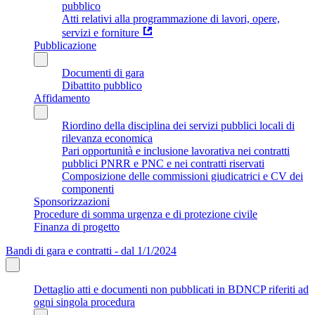
pubblico
Atti relativi alla programmazione di lavori, opere,
servizi e forniture
Pubblicazione
Documenti di gara
Dibattito pubblico
Affidamento
Riordino della disciplina dei servizi pubblici locali di
rilevanza economica
Pari opportunità e inclusione lavorativa nei contratti
pubblici PNRR e PNC e nei contratti riservati
Composizione delle commissioni giudicatrici e CV dei
componenti
Sponsorizzazioni
Procedure di somma urgenza e di protezione civile
Finanza di progetto
Bandi di gara e contratti - dal 1/1/2024
Dettaglio atti e documenti non pubblicati in BDNCP riferiti ad
ogni singola procedura