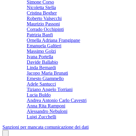
Simone Corso
Nicoletta Stella
Cristina Begher
Roberto Valsecchi
Maurizio Passoni
Corrado Occhipinti
Patrizia Banfi
Ornella Adriana Frangipane
Emanuela Galtieri
Massimo Golzi
Ivana Portella
Davide Ballabio
Linda Bernardi
Jacopo Maria Brunati
Ernesto Giammello
Adele Santucci
Tiziano Angelo Torriani
Lucia Buldo
Andrea Antonio Carlo Cavestri
Anna Rita Ramponi
Alessandro Nebuloni
Luigi Zucchelli
Sanzioni per mancata comunicazione dei dati