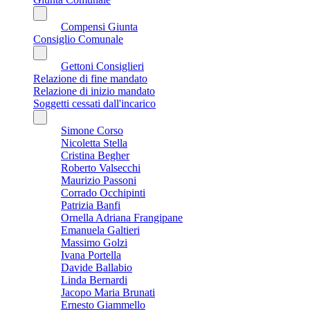
Compensi Giunta
Consiglio Comunale
Gettoni Consiglieri
Relazione di fine mandato
Relazione di inizio mandato
Soggetti cessati dall'incarico
Simone Corso
Nicoletta Stella
Cristina Begher
Roberto Valsecchi
Maurizio Passoni
Corrado Occhipinti
Patrizia Banfi
Ornella Adriana Frangipane
Emanuela Galtieri
Massimo Golzi
Ivana Portella
Davide Ballabio
Linda Bernardi
Jacopo Maria Brunati
Ernesto Giammello