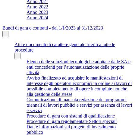
Anno 2021
Anno 2022
Anno 2023
Anno 2024
Bandi di gara e contratti - dal 1/1/2023 al 31/12/2023
Atti e documenti di carattere generale riferiti a tutte le
procedure
Elenco delle soluzioni tecnologiche adottate dalle SA e
enti concedenti per l’automatizzazione delle proprie
attività
Avviso finalizzato ad acquisire le manifestazioni di
interesse degli operatori economici in ordine ai lavori di
possibile completamento di opere incompiute nonché
alla gestione delle stesse
Comunicazione di mancata redazione dei programmi
triennali di lavori pubblici e servizi per assenza di lavori
e servizi
Procedure di gara con sistemi di qualificazione
Procedure di gara regolamentate Settori speciali
Dati e informazioni sui progetti di investimento
pubblico