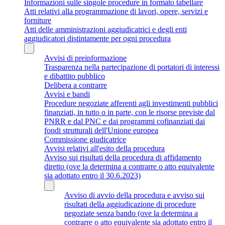
Informazioni sulle singole procedure in formato tabellare
Atti relativi alla programmazione di lavori, opere, servizi e
forniture
Atti delle amministrazioni aggiudicatrici e degli enti
aggiudicatori distintamente per ogni procedura
Avvisi di preinformazione
Trasparenza nella partecipazione di portatori di interessi
e dibattito pubblico
Delibera a contrarre
Avvisi e bandi
Procedure negoziate afferenti agli investimenti pubblici
finanziati, in tutto o in parte, con le risorse previste dal
PNRR e dal PNC e dai programmi cofinanziati dai
fondi strutturali dell'Unione europea
Commissione giudicatrice
Avvisi relativi all'esito della procedura
Avviso sui risultati della procedura di affidamento
diretto (ove la determina a contrarre o atto equivalente
sia adottato entro il 30.6.2023)
Avviso di avvio della procedura e avviso sui
risultati della aggiudicazione di procedure
negoziate senza bando (ove la determina a
contrarre o atto equivalente sia adottato entro il