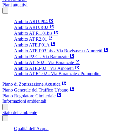
Piani attuativi
Ambito ARU.P04
Ambito ARU.R02
Ambito AT.R1.01bis
Ambito AT.R2.01
Ambito ATE.P01A
Ambito ATE.P03 bis - Via Bovisasca / Amoretti
Ambito P2.C - Via Baranzate
Ambito AT. S02 - Via Baranzate
Ambito ATE.P02 - Via Amoretti
Ambito AT.R1.02 - Via Baranzate / Prampolini
Piano di Zonizzazione Acustica
Piano Generale del Traffico Urbano
Piano Regolatore Cimiteriale
Informazioni ambientali
Stato dell'ambiente
Qualità dell'Acqua