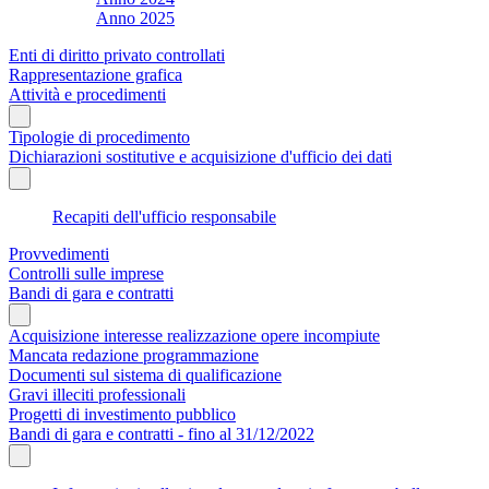
Anno 2025
Enti di diritto privato controllati
Rappresentazione grafica
Attività e procedimenti
Tipologie di procedimento
Dichiarazioni sostitutive e acquisizione d'ufficio dei dati
Recapiti dell'ufficio responsabile
Provvedimenti
Controlli sulle imprese
Bandi di gara e contratti
Acquisizione interesse realizzazione opere incompiute
Mancata redazione programmazione
Documenti sul sistema di qualificazione
Gravi illeciti professionali
Progetti di investimento pubblico
Bandi di gara e contratti - fino al 31/12/2022