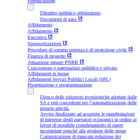
Pubblicazione
Dibattito pubblico obbligatorio
Documenti di gara
Affidamento
Affidamento
Esecutiva
Sponsorizzazioni
Procedure di somma urgenza e di protezione civile
Finanza di progetto
Attuazione misure PNRR
Concessione e paternariato pubblico e privato
Affidamenti in house
Affidamenti Servizi Pubblici Locali (SPL)
Progettazione e programmazione
Elenco delle soluzioni tecnologiche adottate dalle
SA e enti concedenti per l’automatizzazione delle
proprie attività.
Avviso finalizzato ad acquisire le manifestazioni
di interesse degli operatori economici in ordine ai
lavori di possibile completamento di opere
incompiute nonché alla gestione delle stesse
Comunicazione di mancata redazione dei