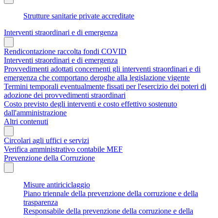
Strutture sanitarie private accreditate
Interventi straordinari e di emergenza
Rendicontazione raccolta fondi COVID
Interventi straordinari e di emergenza
Provvedimenti adottati concernenti gli interventi straordinari e di
emergenza che comportano deroghe alla legislazione vigente
Termini temporali eventualmente fissati per l'esercizio dei poteri di
adozione dei provvedimenti straordinari
Costo previsto degli interventi e costo effettivo sostenuto
dall'amministrazione
Altri contenuti
Circolari agli uffici e servizi
Verifica amministrativo contabile MEF
Prevenzione della Corruzione
Misure antiriciclaggio
Piano triennale della prevenzione della corruzione e della
trasparenza
Responsabile della prevenzione della corruzione e della