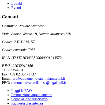
Luoghi
Eventi
Contatti
Comune di Novate Milanese
Viale Vittorio Veneto 18, Novate Milanese (MI)
Codice ISTAT 015157
Codice catastale F955
IBAN IT61T0103033520000001243572
P.IVA: 02032910156
Tel: 02354731
Fax: +39 02 35473737
Email:
urp@comune.novate-milanese.mi.it
PEC:
comune.novatemilanese@legalmail.it
Leggi le FAQ
Prenotazione appuntamento
Segnalazione disservizio
Richiesta d'assistenza