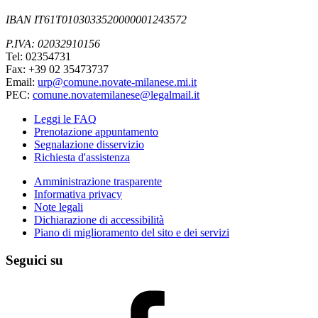
IBAN IT61T0103033520000001243572
P.IVA: 02032910156
Tel: 02354731
Fax: +39 02 35473737
Email:
urp@comune.novate-milanese.mi.it
PEC:
comune.novatemilanese@legalmail.it
Leggi le FAQ
Prenotazione appuntamento
Segnalazione disservizio
Richiesta d'assistenza
Amministrazione trasparente
Informativa privacy
Note legali
Dichiarazione di accessibilità
Piano di miglioramento del sito e dei servizi
Seguici su