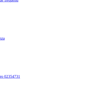
de frequenti
enza
ero 02354731