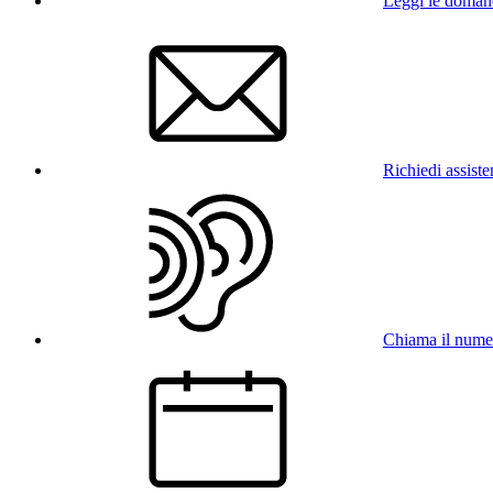
Leggi le doman
Richiedi assist
Chiama il num