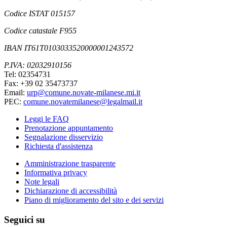
Codice ISTAT 015157
Codice catastale F955
IBAN IT61T0103033520000001243572
P.IVA: 02032910156
Tel: 02354731
Fax: +39 02 35473737
Email:
urp@comune.novate-milanese.mi.it
PEC:
comune.novatemilanese@legalmail.it
Leggi le FAQ
Prenotazione appuntamento
Segnalazione disservizio
Richiesta d'assistenza
Amministrazione trasparente
Informativa privacy
Note legali
Dichiarazione di accessibilità
Piano di miglioramento del sito e dei servizi
Seguici su