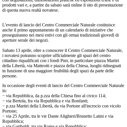
prodotti vari e, a partire da sabato sarà online il sito di presentazione
di questa nuova realtà novatese.
L'evento di lancio del Centro Commerciale Naturale costituisce
anche il primo appuntamento di un calendario di iniziative che
proseguiranno nei mesi estivi con gli ormai tradizionali giovedì di
aperture serale dei negozi.
Sabato 13 aprile, oltre a conoscere il Centro Commerciale Naturale,
i novatesi potranno scoprire ufficialmente gli spazi del centro
cittadino riqualificati con i fondi Pnrr, in particolare piazza Martiri
della Libertà, via Matteotti e piazza della Chiesa, luoghi ridisegnati
in funzione di una maggiore fruibilità degli spazi da parte delle
persone.
In occasione degli eventi di lancio del Centro Commerciale Naturale
in:
− via Repubblica, da p.zza della Chiesa fino al civico 114;
− via Bertola, fra via Repubblica e via Bonfanti;
− p.zza Martiri della Libertà, da via Portone all'incrocio con vicolo
Portone;
− via 25 Aprile, tra le vie Dante Alighieri/Brunetto Latini e via
Repubblica;
− via Garibaldi, tra via Roma e via Repubblica;