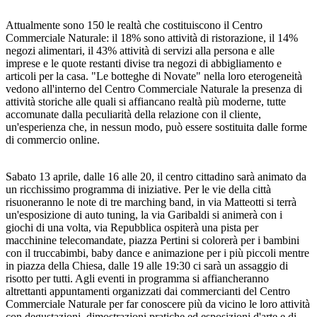
Attualmente sono 150 le realtà che costituiscono il Centro
Commerciale Naturale: il 18% sono attività di ristorazione, il 14%
negozi alimentari, il 43% attività di servizi alla persona e alle
imprese e le quote restanti divise tra negozi di abbigliamento e
articoli per la casa. "Le botteghe di Novate" nella loro eterogeneità
vedono all'interno del Centro Commerciale Naturale la presenza di
attività storiche alle quali si affiancano realtà più moderne, tutte
accomunate dalla peculiarità della relazione con il cliente,
un'esperienza che, in nessun modo, può essere sostituita dalle forme
di commercio online.
Sabato 13 aprile, dalle 16 alle 20, il centro cittadino sarà animato da
un ricchissimo programma di iniziative. Per le vie della città
risuoneranno le note di tre marching band, in via Matteotti si terrà
un'esposizione di auto tuning, la via Garibaldi si animerà con i
giochi di una volta, via Repubblica ospiterà una pista per
macchinine telecomandate, piazza Pertini si colorerà per i bambini
con il truccabimbi, baby dance e animazione per i più piccoli mentre
in piazza della Chiesa, dalle 19 alle 19:30 ci sarà un assaggio di
risotto per tutti. Agli eventi in programma si affiancheranno
altrettanti appuntamenti organizzati dai commercianti del Centro
Commerciale Naturale per far conoscere più da vicino le loro attività
con degustazioni, dimostrazioni pratiche ed esposizioni d'arte e di