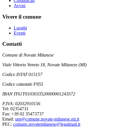
Comunicati
Avvisi
Vivere il comune
Luoghi
Eventi
Contatti
Comune di Novate Milanese
Viale Vittorio Veneto 18, Novate Milanese (MI)
Codice ISTAT 015157
Codice catastale F955
IBAN IT61T0103033520000001243572
P.IVA: 02032910156
Tel: 02354731
Fax: +39 02 35473737
Email:
urp@comune.novate-milanese.mi.it
PEC:
comune.novatemilanese@legalmail.it