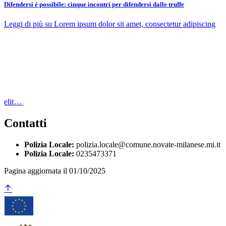
Difendersi è possibile: cinque incontri per difendersi dalle truffe
Leggi di più
su Lorem ipsum dolor sit amet, consectetur adipiscing
elit…
Contatti
Polizia Locale:
polizia.locale@comune.novate-milanese.mi.it
Polizia Locale:
0235473371
Pagina aggiornata il 01/10/2025