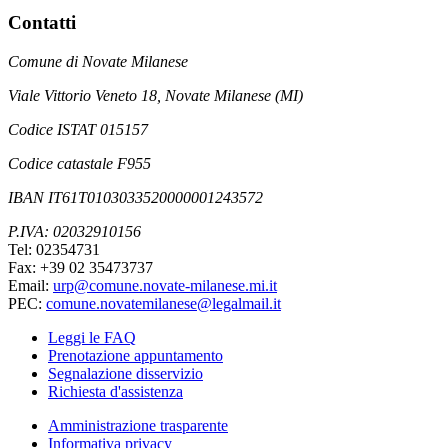
Contatti
Comune di Novate Milanese
Viale Vittorio Veneto 18, Novate Milanese (MI)
Codice ISTAT 015157
Codice catastale F955
IBAN IT61T0103033520000001243572
P.IVA: 02032910156
Tel: 02354731
Fax: +39 02 35473737
Email:
urp@comune.novate-milanese.mi.it
PEC:
comune.novatemilanese@legalmail.it
Leggi le FAQ
Prenotazione appuntamento
Segnalazione disservizio
Richiesta d'assistenza
Amministrazione trasparente
Informativa privacy