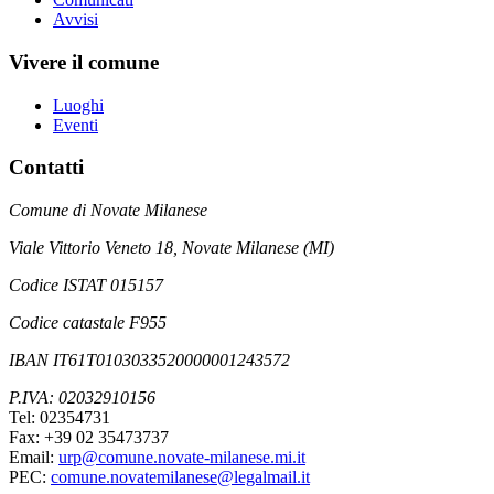
Avvisi
Vivere il comune
Luoghi
Eventi
Contatti
Comune di Novate Milanese
Viale Vittorio Veneto 18, Novate Milanese (MI)
Codice ISTAT 015157
Codice catastale F955
IBAN IT61T0103033520000001243572
P.IVA: 02032910156
Tel: 02354731
Fax: +39 02 35473737
Email:
urp@comune.novate-milanese.mi.it
PEC:
comune.novatemilanese@legalmail.it