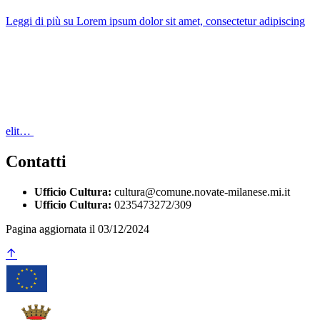
Leggi di più
su Lorem ipsum dolor sit amet, consectetur adipiscing
elit…
Contatti
Ufficio Cultura:
cultura@comune.novate-milanese.mi.it
Ufficio Cultura:
0235473272/309
Pagina aggiornata il 03/12/2024