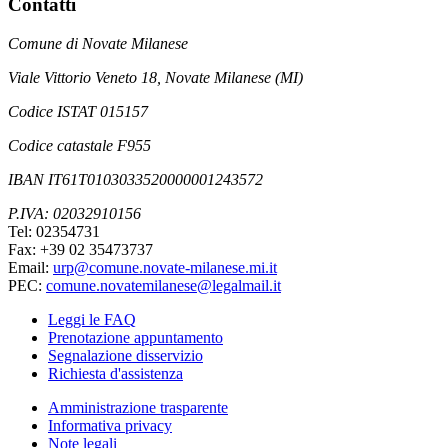
Contatti
Comune di Novate Milanese
Viale Vittorio Veneto 18, Novate Milanese (MI)
Codice ISTAT 015157
Codice catastale F955
IBAN IT61T0103033520000001243572
P.IVA: 02032910156
Tel: 02354731
Fax: +39 02 35473737
Email:
urp@comune.novate-milanese.mi.it
PEC:
comune.novatemilanese@legalmail.it
Leggi le FAQ
Prenotazione appuntamento
Segnalazione disservizio
Richiesta d'assistenza
Amministrazione trasparente
Informativa privacy
Note legali