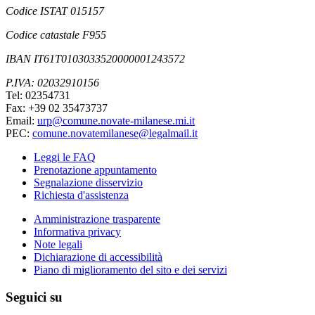
Codice ISTAT 015157
Codice catastale F955
IBAN IT61T0103033520000001243572
P.IVA: 02032910156
Tel: 02354731
Fax: +39 02 35473737
Email:
urp@comune.novate-milanese.mi.it
PEC:
comune.novatemilanese@legalmail.it
Leggi le FAQ
Prenotazione appuntamento
Segnalazione disservizio
Richiesta d'assistenza
Amministrazione trasparente
Informativa privacy
Note legali
Dichiarazione di accessibilità
Piano di miglioramento del sito e dei servizi
Seguici su