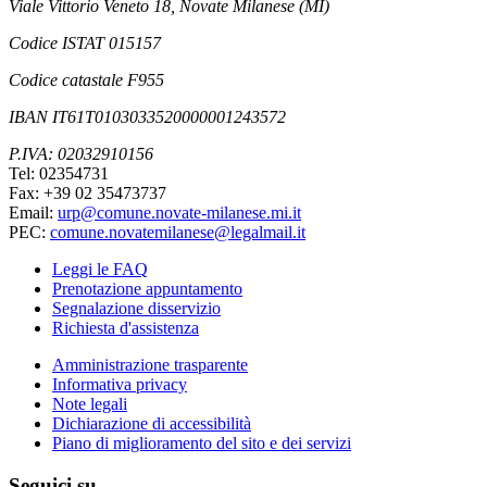
Viale Vittorio Veneto 18, Novate Milanese (MI)
Codice ISTAT 015157
Codice catastale F955
IBAN IT61T0103033520000001243572
P.IVA: 02032910156
Tel: 02354731
Fax: +39 02 35473737
Email:
urp@comune.novate-milanese.mi.it
PEC:
comune.novatemilanese@legalmail.it
Leggi le FAQ
Prenotazione appuntamento
Segnalazione disservizio
Richiesta d'assistenza
Amministrazione trasparente
Informativa privacy
Note legali
Dichiarazione di accessibilità
Piano di miglioramento del sito e dei servizi
Seguici su