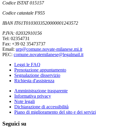
Codice ISTAT 015157
Codice catastale F955
IBAN IT61T0103033520000001243572
P.IVA: 02032910156
Tel: 02354731
Fax: +39 02 35473737
Email:
urp@comune.novate-milanese.mi.it
PEC:
comune.novatemilanese@legalmail.it
Leggi le FAQ
Prenotazione appuntamento
Segnalazione disservizio
Richiesta d'assistenza
Amministrazione trasparente
Informativa privacy
Note legali
Dichiarazione di accessibilità
Piano di miglioramento del sito e dei servizi
Seguici su