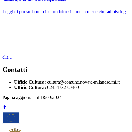
Novate Aperta Solidale e Responsabile
Leggi di più
su Lorem ipsum dolor sit amet, consectetur adipiscing
elit…
Contatti
Ufficio Cultura:
cultura@comune.novate-milanese.mi.it
Ufficio Cultura:
0235473272/309
Pagina aggiornata il 18/09/2024