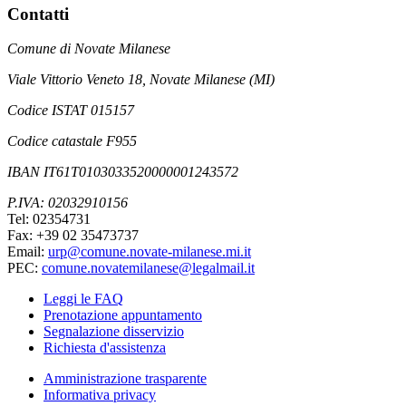
Contatti
Comune di Novate Milanese
Viale Vittorio Veneto 18, Novate Milanese (MI)
Codice ISTAT 015157
Codice catastale F955
IBAN IT61T0103033520000001243572
P.IVA: 02032910156
Tel: 02354731
Fax: +39 02 35473737
Email:
urp@comune.novate-milanese.mi.it
PEC:
comune.novatemilanese@legalmail.it
Leggi le FAQ
Prenotazione appuntamento
Segnalazione disservizio
Richiesta d'assistenza
Amministrazione trasparente
Informativa privacy