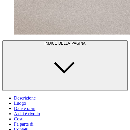
INDICE DELLA PAGINA
Descrizione
Luogo
Date e orari
A chi è rivolto
Costi
Fa parte di
Contatti