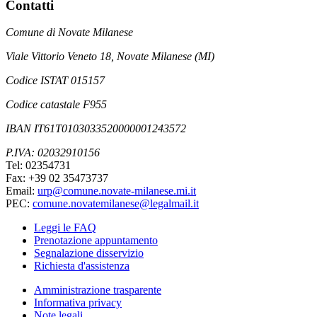
Contatti
Comune di Novate Milanese
Viale Vittorio Veneto 18, Novate Milanese (MI)
Codice ISTAT 015157
Codice catastale F955
IBAN IT61T0103033520000001243572
P.IVA: 02032910156
Tel: 02354731
Fax: +39 02 35473737
Email:
urp@comune.novate-milanese.mi.it
PEC:
comune.novatemilanese@legalmail.it
Leggi le FAQ
Prenotazione appuntamento
Segnalazione disservizio
Richiesta d'assistenza
Amministrazione trasparente
Informativa privacy
Note legali