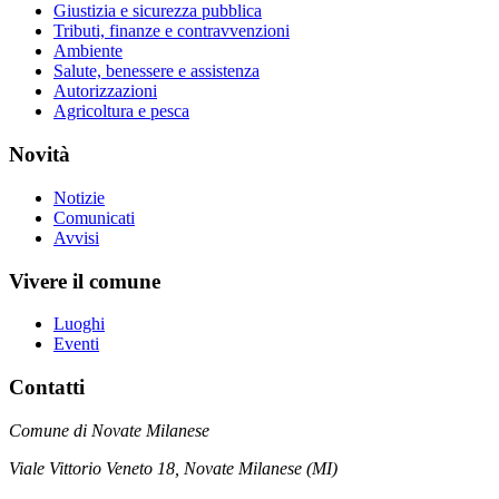
Giustizia e sicurezza pubblica
Tributi, finanze e contravvenzioni
Ambiente
Salute, benessere e assistenza
Autorizzazioni
Agricoltura e pesca
Novità
Notizie
Comunicati
Avvisi
Vivere il comune
Luoghi
Eventi
Contatti
Comune di Novate Milanese
Viale Vittorio Veneto 18, Novate Milanese (MI)