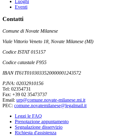
Luoghi
Eventi
Contatti
Comune di Novate Milanese
Viale Vittorio Veneto 18, Novate Milanese (MI)
Codice ISTAT 015157
Codice catastale F955
IBAN IT61T0103033520000001243572
P.IVA: 02032910156
Tel: 02354731
Fax: +39 02 35473737
Email:
urp@comune.novate-milanese.mi.it
PEC:
comune.novatemilanese@legalmail.it
Leggi le FAQ
Prenotazione appuntamento
Segnalazione disservizio
Richiesta d'assistenza