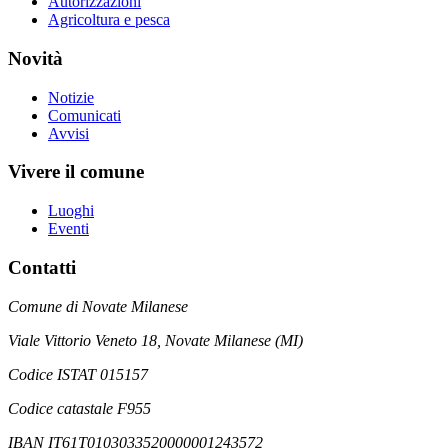
Autorizzazioni
Agricoltura e pesca
Novità
Notizie
Comunicati
Avvisi
Vivere il comune
Luoghi
Eventi
Contatti
Comune di Novate Milanese
Viale Vittorio Veneto 18, Novate Milanese (MI)
Codice ISTAT 015157
Codice catastale F955
IBAN IT61T0103033520000001243572