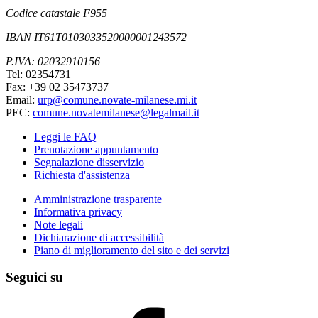
Codice catastale F955
IBAN IT61T0103033520000001243572
P.IVA: 02032910156
Tel: 02354731
Fax: +39 02 35473737
Email:
urp@comune.novate-milanese.mi.it
PEC:
comune.novatemilanese@legalmail.it
Leggi le FAQ
Prenotazione appuntamento
Segnalazione disservizio
Richiesta d'assistenza
Amministrazione trasparente
Informativa privacy
Note legali
Dichiarazione di accessibilità
Piano di miglioramento del sito e dei servizi
Seguici su