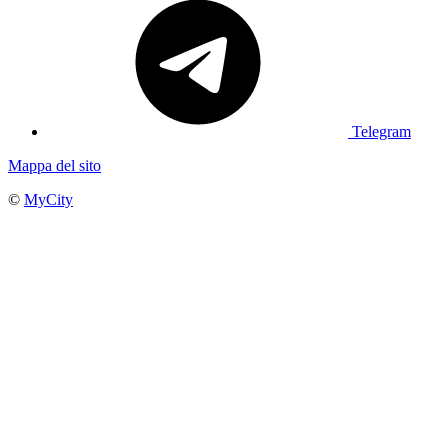
Telegram
Mappa del sito
©
MyCity