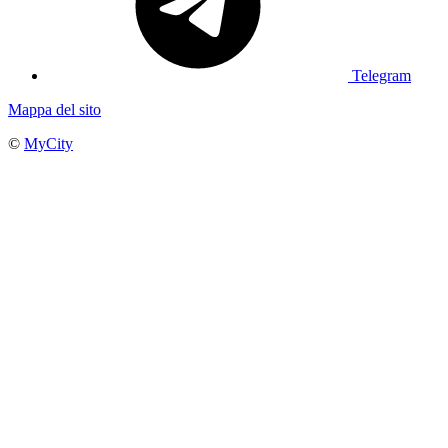
Telegram
Mappa del sito
©
MyCity