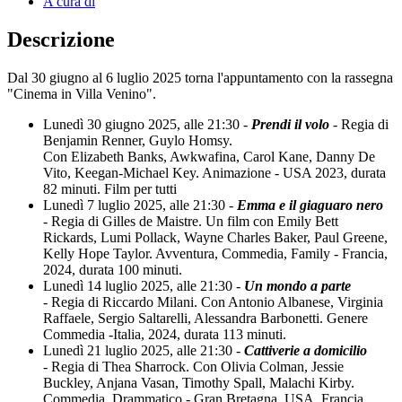
A cura di
Descrizione
Dal 30 giugno al 6 luglio 2025 torna l'appuntamento con la rassegna
"Cinema in Villa Venino".
Lunedì 30 giugno 2025, alle 21:30 -
Prendi il volo
- Regia di
Benjamin Renner, Guylo Homsy.
Con Elizabeth Banks, Awkwafina, Carol Kane, Danny De
Vito, Keegan-Michael Key. Animazione - USA 2023, durata
82 minuti. Film per tutti
Lunedì 7 luglio 2025, alle 21:30 -
Emma e il giaguaro nero
- Regia di Gilles de Maistre. Un film con Emily Bett
Rickards, Lumi Pollack, Wayne Charles Baker, Paul Greene,
Kelly Hope Taylor. Avventura, Commedia, Family - Francia,
2024, durata 100 minuti.
Lunedì 14 luglio 2025, alle 21:30 -
Un mondo a parte
- Regia di Riccardo Milani. Con Antonio Albanese, Virginia
Raffaele, Sergio Saltarelli, Alessandra Barbonetti. Genere
Commedia -Italia, 2024, durata 113 minuti.
Lunedì 21 luglio 2025, alle 21:30 -
Cattiverie a domicilio
- Regia di Thea Sharrock. Con Olivia Colman, Jessie
Buckley, Anjana Vasan, Timothy Spall, Malachi Kirby.
Commedia, Drammatico - Gran Bretagna, USA, Francia,