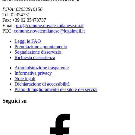
P.IVA: 02032910156
Tel: 02354731
Fax: +39 02 35473737
Email:
urp@comune.novate-milanese.mi.it
PEC:
comune.novatemilanese@legalmail.it
Leggi le FAQ
Prenotazione appuntamento
Segnalazione disservizio
Richiesta d'assistenza
Amministrazione trasparente
Informativa privacy
Note legali
Dichiarazione di accessibilità
Piano di miglioramento del sito e dei servizi
Seguici su