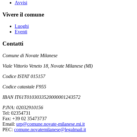
Avvisi
Vivere il comune
Luoghi
Eventi
Contatti
Comune di Novate Milanese
Viale Vittorio Veneto 18, Novate Milanese (MI)
Codice ISTAT 015157
Codice catastale F955
IBAN IT61T0103033520000001243572
P.IVA: 02032910156
Tel: 02354731
Fax: +39 02 35473737
Email:
urp@comune.novate-milanese.mi.it
PEC:
comune.novatemilanese@legalmail.it