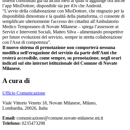
sistemi consolidati già da alcuni mesi ai quali si aggiunge ora anche
l’app MioDottore, disponibile sia per iOs che Android.
“L'avvio della collaborazione con MioDottore, che ringrazio per la
disponibilità dimostrata e la qualità della piattaforma, ci consente di
semplificare ulteriormente l'accesso dei cittadini all'Ambulatorio
Medico Temporaneo di Novate Milanese – spiega l’assessore ai
Servizi e Interventi Sociali, Matteo Silva - alimentando prospettive
per future evoluzioni del servizio, sempre in stretta collaborazione
con l'Asst di competenza”.
Il nuovo sistema di prenotazione non comporterà nessuna
modifica nell’erogazione del servizio da parte dell’Amt che
resterà accessibile, come sempre, su prenotazione, negli orari
indicati sul sito internet istituzionale del Comune di Novate
Milanese.
A cura di
Ufficio Comunicazione
Viale Vittorio Veneto 18, Novate Milanese, Milano,
Lombardia, 20026, Italia
Email:
comunicazione@comune.novate-milanese.mi.it
Telefono:
0235473298