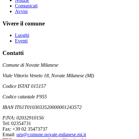
Notizie
Comunicati
Avvisi
Vivere il comune
Luoghi
Eventi
Contatti
Comune di Novate Milanese
Viale Vittorio Veneto 18, Novate Milanese (MI)
Codice ISTAT 015157
Codice catastale F955
IBAN IT61T0103033520000001243572
P.IVA: 02032910156
Tel: 02354731
Fax: +39 02 35473737
Email:
urp@comune.novate-milanese.mi.it