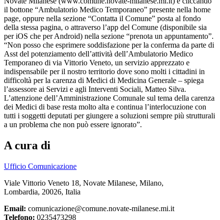
Novate Milanese (www.comune.novate-milanese.mi.it) e cliccando
il bottone “Ambulatorio Medico Temporaneo” presente nella home
page, oppure nella sezione “Contatta il Comune” posta al fondo
della stessa pagina, o attraverso l’app del Comune (disponibile sia
per iOS che per Android) nella sezione “prenota un appuntamento”.
“Non posso che esprimere soddisfazione per la conferma da parte di
Asst del potenziamento dell’attività dell’Ambulatorio Medico
Temporaneo di via Vittorio Veneto, un servizio apprezzato e
indispensabile per il nostro territorio dove sono molti i cittadini in
difficoltà per la carenza di Medici di Medicina Generale – spiega
l’assessore ai Servizi e agli Interventi Sociali, Matteo Silva.
L’attenzione dell’Amministrazione Comunale sul tema della carenza
dei Medici di base resta molto alta e continua l’interlocuzione con
tutti i soggetti deputati per giungere a soluzioni sempre più strutturali
a un problema che non può essere ignorato”.
A cura di
Ufficio Comunicazione
Viale Vittorio Veneto 18, Novate Milanese, Milano,
Lombardia, 20026, Italia
Email:
comunicazione@comune.novate-milanese.mi.it
Telefono:
0235473298