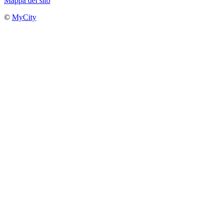
Mappa del sito
©
MyCity