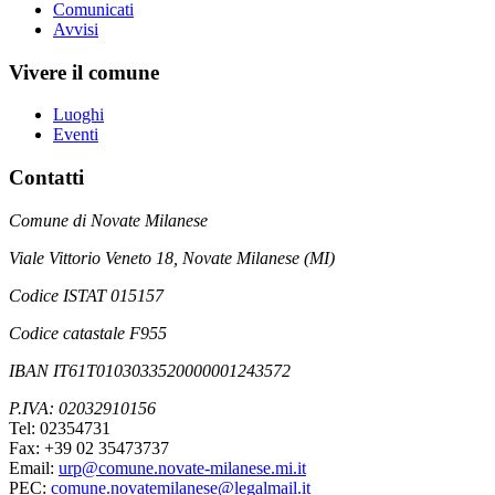
Comunicati
Avvisi
Vivere il comune
Luoghi
Eventi
Contatti
Comune di Novate Milanese
Viale Vittorio Veneto 18, Novate Milanese (MI)
Codice ISTAT 015157
Codice catastale F955
IBAN IT61T0103033520000001243572
P.IVA: 02032910156
Tel: 02354731
Fax: +39 02 35473737
Email:
urp@comune.novate-milanese.mi.it
PEC:
comune.novatemilanese@legalmail.it