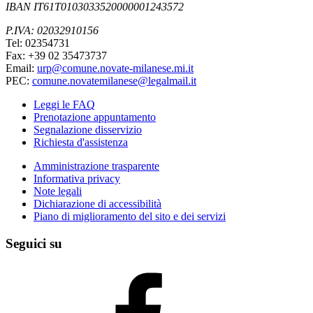
IBAN IT61T0103033520000001243572
P.IVA: 02032910156
Tel: 02354731
Fax: +39 02 35473737
Email:
urp@comune.novate-milanese.mi.it
PEC:
comune.novatemilanese@legalmail.it
Leggi le FAQ
Prenotazione appuntamento
Segnalazione disservizio
Richiesta d'assistenza
Amministrazione trasparente
Informativa privacy
Note legali
Dichiarazione di accessibilità
Piano di miglioramento del sito e dei servizi
Seguici su