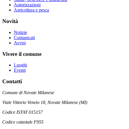
Autorizzazioni
Agricoltura e pesca
Novità
Notizie
Comunicati
Avvisi
Vivere il comune
Luoghi
Eventi
Contatti
Comune di Novate Milanese
Viale Vittorio Veneto 18, Novate Milanese (MI)
Codice ISTAT 015157
Codice catastale F955