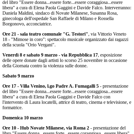
del libro "Essere donna...essere forte...essere coraggiosa...essere
libera" a cura di Elena Paola Gaggini e Davide Falco. Interverranno:
Daniela Maldini, sindaco di Novate Milanese, Susanna Rosa,
ginecologa dell'ospedale San Raffaele di Milano e Rossella
Borgonovo, acconciatrice.
Ore 21 - sala teatro comunale "G. Testori"
, via Vittorio Veneto
18 - "Mimose in coro": spettacolo musicale organizzato dai ragazzi
della scuola "Orio Vergani".
Venerdì 8 e sabato 9 marzo - via Repubblica 17
, esposizione
delle opere donate dagli artisti lo scorso 25 novembre in occasione
della Giornata contro la violenza sulle donne.
Sabato 9 marzo
Ore 17 - Villa Venino, l.go Padre A. Fumagalli 5
- presentazione
del libro "Essere donna...essere forte...essere coraggiosa...essere
libera" a cura di Elena Paola Gaggini e Davide Falco con
l'intervento di Laura locatelli, attrice di teatro, cinema e televisione, e
formatrice.
Domenica 10 marzo
Ore 10 - Hub Novate Milanese, via Roma 2
- presentazione del
libro "Essere donna...essere forte...essere coraggiosa...essere libera"