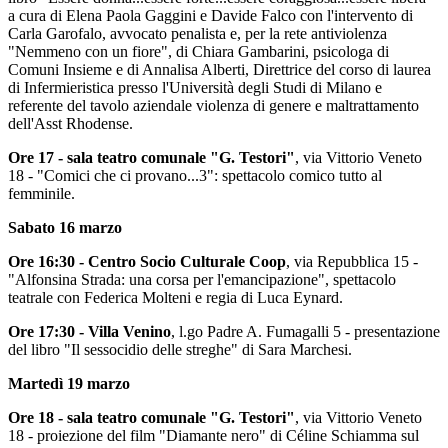
a cura di Elena Paola Gaggini e Davide Falco con l'intervento di
Carla Garofalo, avvocato penalista e, per la rete antiviolenza
"Nemmeno con un fiore", di Chiara Gambarini, psicologa di
Comuni Insieme e di Annalisa Alberti, Direttrice del corso di laurea
di Infermieristica presso l'Università degli Studi di Milano e
referente del tavolo aziendale violenza di genere e maltrattamento
dell'Asst Rhodense.
Ore 17 - sala teatro comunale "G. Testori"
, via Vittorio Veneto
18 - "Comici che ci provano...3": spettacolo comico tutto al
femminile.
Sabato 16 marzo
Ore 16:30 - Centro Socio Culturale Coop
, via Repubblica 15 -
"Alfonsina Strada: una corsa per l'emancipazione", spettacolo
teatrale con Federica Molteni e regia di Luca Eynard.
Ore 17:30 - Villa Venino
, l.go Padre A. Fumagalli 5 - presentazione
del libro "Il sessocidio delle streghe" di Sara Marchesi.
Martedì 19 marzo
Ore 18 - sala teatro comunale "G. Testori"
, via Vittorio Veneto
18 - proiezione del film "Diamante nero" di Céline Schiamma sul