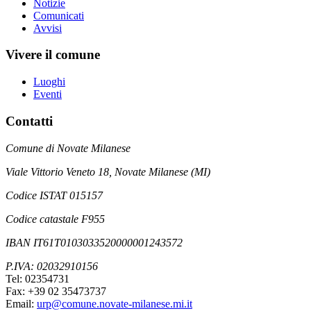
Notizie
Comunicati
Avvisi
Vivere il comune
Luoghi
Eventi
Contatti
Comune di Novate Milanese
Viale Vittorio Veneto 18, Novate Milanese (MI)
Codice ISTAT 015157
Codice catastale F955
IBAN IT61T0103033520000001243572
P.IVA: 02032910156
Tel: 02354731
Fax: +39 02 35473737
Email:
urp@comune.novate-milanese.mi.it