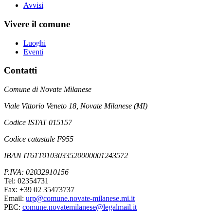
Avvisi
Vivere il comune
Luoghi
Eventi
Contatti
Comune di Novate Milanese
Viale Vittorio Veneto 18, Novate Milanese (MI)
Codice ISTAT 015157
Codice catastale F955
IBAN IT61T0103033520000001243572
P.IVA: 02032910156
Tel: 02354731
Fax: +39 02 35473737
Email:
urp@comune.novate-milanese.mi.it
PEC:
comune.novatemilanese@legalmail.it