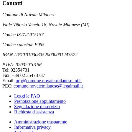
Contatti
Comune di Novate Milanese
Viale Vittorio Veneto 18, Novate Milanese (MI)
Codice ISTAT 015157
Codice catastale F955
IBAN IT61T0103033520000001243572
P.IVA: 02032910156
Tel: 02354731
Fax: +39 02 35473737
Email:
urp@comune.novate-milanese.mi.it
PEC:
comune.novatemilanese@legalmail.it
Leggi le FAQ
Prenotazione appuntamento
Segnalazione disservizio
Richiesta d'assistenza
Amministrazione trasparente
Informativa privacy