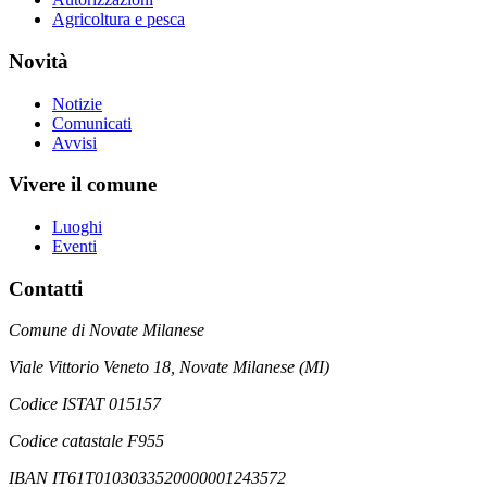
Agricoltura e pesca
Novità
Notizie
Comunicati
Avvisi
Vivere il comune
Luoghi
Eventi
Contatti
Comune di Novate Milanese
Viale Vittorio Veneto 18, Novate Milanese (MI)
Codice ISTAT 015157
Codice catastale F955
IBAN IT61T0103033520000001243572