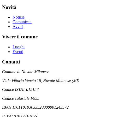
Novità
Notizie
Comunicati
Avvisi
Vivere il comune
Luoghi
Eventi
Contatti
Comune di Novate Milanese
Viale Vittorio Veneto 18, Novate Milanese (MI)
Codice ISTAT 015157
Codice catastale F955
IBAN IT61T0103033520000001243572
P.IVA: 02032910156