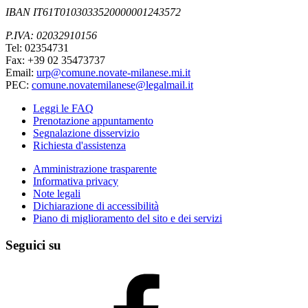
IBAN IT61T0103033520000001243572
P.IVA: 02032910156
Tel: 02354731
Fax: +39 02 35473737
Email:
urp@comune.novate-milanese.mi.it
PEC:
comune.novatemilanese@legalmail.it
Leggi le FAQ
Prenotazione appuntamento
Segnalazione disservizio
Richiesta d'assistenza
Amministrazione trasparente
Informativa privacy
Note legali
Dichiarazione di accessibilità
Piano di miglioramento del sito e dei servizi
Seguici su